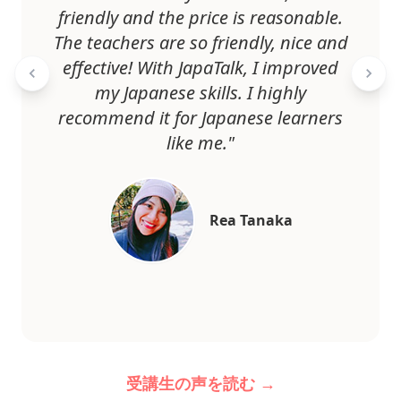
friendly and the price is reasonable.
The teachers are so friendly, nice and
effective! With JapaTalk, I improved
my Japanese skills. I highly
recommend it for Japanese learners
like me."
Rea Tanaka
受講生の声を読む →