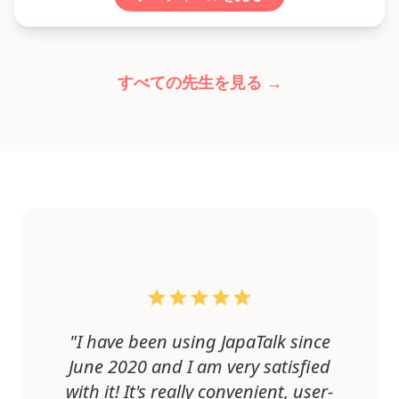
すべての先生を見る →
"I have been using JapaTalk since
June 2020 and I am very satisfied
with it! It's really convenient, user-