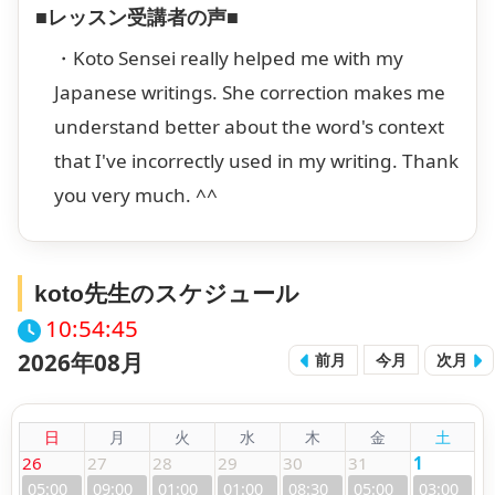
■レッスン受講者の声■
・Koto Sensei really helped me with my
Japanese writings. She correction makes me
understand better about the word's context
that I've incorrectly used in my writing. Thank
you very much. ^^
koto先生のスケジュール
10:54:45
2026年08月
前月
今月
次月
日
月
火
水
木
金
土
26
27
28
29
30
31
1
05:00
09:00
01:00
01:00
08:30
05:00
03:00