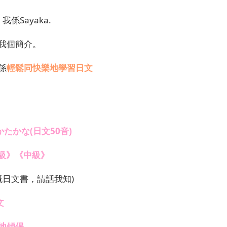
，我係Sayaka.
我個簡介。
係
輕鬆同快樂地學習日文
たかな(日文50音)
級》《中級》
嘅日文書，請話我知)
文
地傾偈