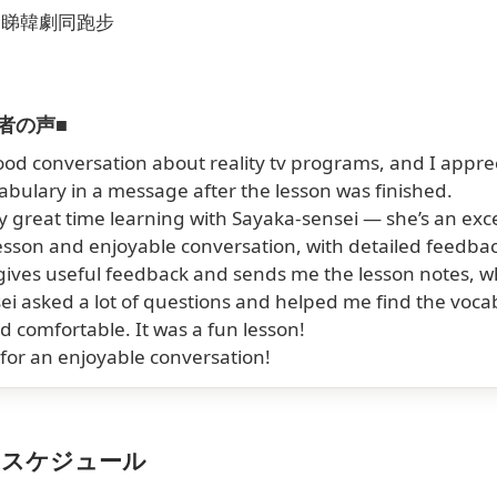
,睇韓劇同跑步
者の声■
d conversation about reality tv programs, and I apprec
abulary in a message after the lesson was finished.
y great time learning with Sayaka-sensei — she’s an exce
sson and enjoyable conversation, with detailed feedbac
ives useful feedback and sends me the lesson notes, wh
i asked a lot of questions and helped me find the voc
d comfortable. It was a fun lesson!
r an enjoyable conversation!
のスケジュール