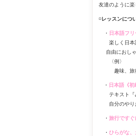
友達のように楽
◽️
レッスンにつ
・
日本語フリ
楽しく日本語
自由におしゃ
〈例〉
趣味、旅行、
・
日本語《初
テキスト『み
自分のやりた
・
旅行ですぐ
・
ひらがな、