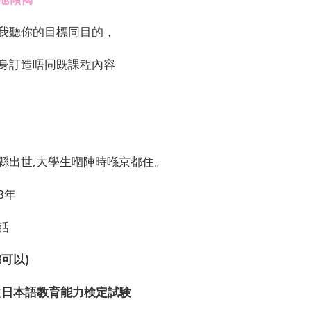
我聽你的目標同目的，
身訂造唔同既課程內容
縣出世,大學生嗰陣時喺京都住。
8年
話
可以)
咗
日本語教育能力検定試験