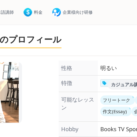
本語講師
料金
企業様向け研修
のプロフィール
性格
明るい
特徴
カジュアル
可能なレッス
フリートーク
ン
作文(Essay)
Hobby
Books
TV
Spo