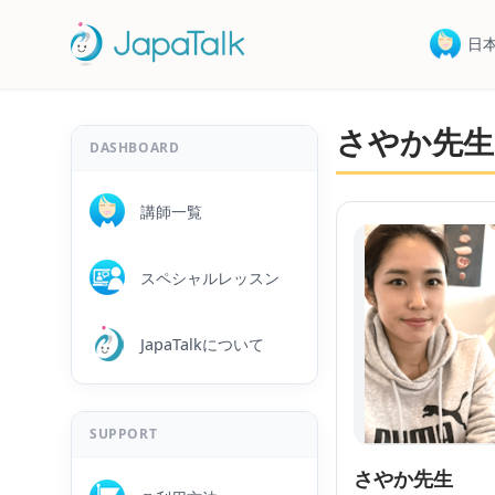
日
さやか先生
DASHBOARD
講師一覧
スペシャルレッスン
JapaTalkについて
SUPPORT
さやか先生