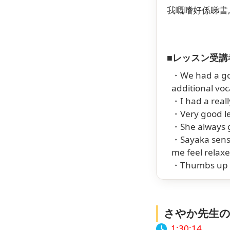
我嘅嗜好係睇書
■レッスン受講
・We had a goo
additional voc
・I had a reall
・Very good le
・She always g
・Sayaka sense
me feel relaxe
・Thumbs up fo
さやか先生
1:30:15