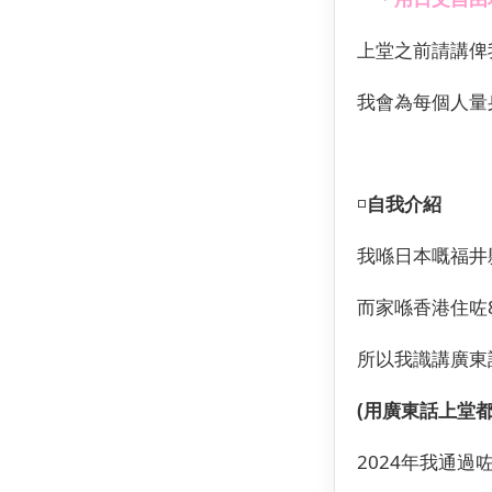
上堂之前請講俾
我會為每個人量
◽️
自我介紹
我喺日本嘅福井
而家喺香港住咗
所以我識講廣東
(用廣東話上堂都
2024年我通過