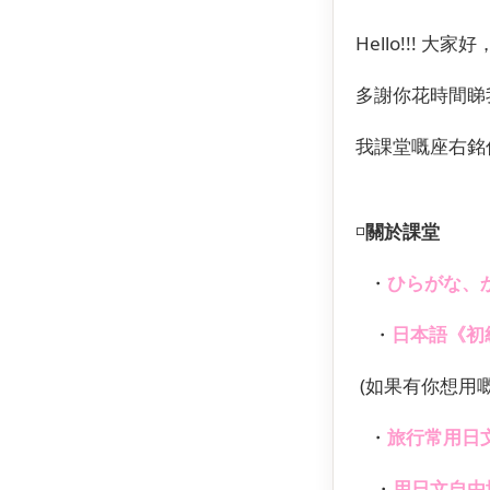
Hello!!! 大家好
多謝你花時間睇
我課堂嘅座右銘
◽️
關於課堂
・
ひらがな、か
・
日本語《初
(如果有你想用
・
旅行常用日
・
用日文自由