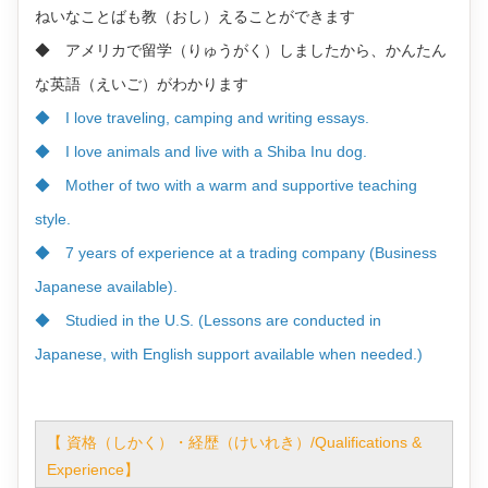
ねいなことばも教（おし）えることができます
◆ アメリカで留学（りゅうがく）しましたから、かんたん
な英語（えいご）がわかります
◆ I love traveling, camping and writing essays.
◆ I love animals and live with a Shiba Inu dog.
◆ Mother of two with a warm and supportive teaching
style.
◆ 7 years of experience at a trading company (Business
Japanese available).
◆ Studied in the U.S. (Lessons are conducted in
Japanese, with English support available when needed.)
資格（しかく）・経歴（けいれき）/Qualifications &
【
Experience
】