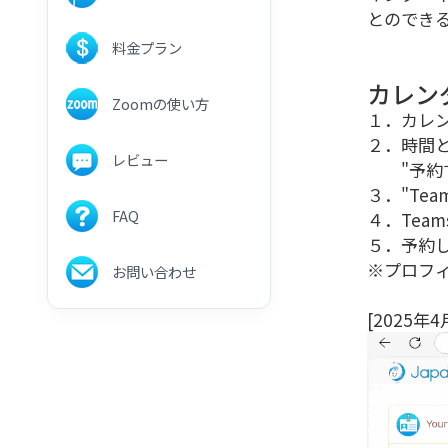
とのでき
料金プラン
カレン
Zoomの使い方
１．カレ
２．時間
レビュー
"予約す
３．"Te
FAQ
４．Tea
５．予約
※プロフ
お問い合わせ
[2025年