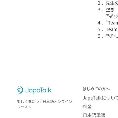
２．先生
３．空き
予約する
４．"Te
５．Tea
６．予約
はじめての方へ
JapaTalkについ
楽しく身につく日本語オンライン
料金
レッスン
日本語講師