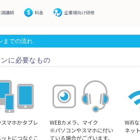
本語講師
料金
企業様向け研修
ンまでの流れ
スンに必要なもの
かスマホかタブレ
WEBカメラ、マイク
Wif
※パソコンやスマホに付い
ネッ
ネットにつなぐこ
ている場合がございます。