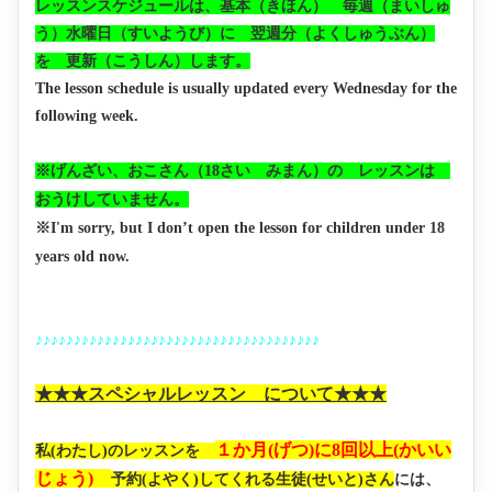
レッスンスケジュールは、基本（きほん） 毎週（まいしゅ
う）水曜日（すいようび）に 翌週分（よくしゅうぶん）
を 更新（こうしん）します。
The lesson schedule is usually updated every Wednesday for the
following week.
※げんざい、おこさん（18さい みまん）の レッスンは
おうけしていません。
※I'm sorry, but I don’t open the lesson for children under 18
years old now.
♪♪♪♪♪♪♪♪♪♪♪♪♪♪♪♪♪♪♪♪♪♪♪♪♪♪♪♪♪♪♪♪♪♪♪♪♪
★★★スペシャルレッスン について★★★
１か月(げつ)に8回以上(かいい
私(わたし)のレッスンを
じょう)
予約(よやく)してくれる生徒(せいと)さん
には、