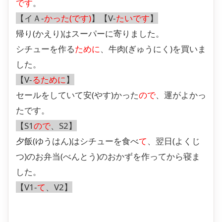
です
。
【イＡ-
かった(です)
】【V-
たいです
】
帰り(かえり)はスーパーに寄りました。
シチューを作る
ために
、牛肉(ぎゅうにく)を買いま
した。
【V-
るために
】
セールをしていて安(やす)かった
ので
、運がよかっ
たです。
【S1
ので
、S2】
夕飯(ゆうはん)はシチューを食べ
て
、翌日(よくじ
つ)のお弁当(べんとう)のおかずを作ってから寝ま
した。
【V1-
て
、V2】