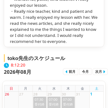
enjoyed our lesson.
・Really nice teacher, kind and patient and
warm. I really enjoyed my lesson with her. We
read the news articles, and she really nicely
explained to me the things I wanted to know
or I did not understand. I would really
recommend her to everyone.
toko先生のスケジュール
8:12:21
2026年08月
前月
今月
次月
日
月
火
水
木
金
土
26
27
28
29
30
31
1
07:30
07:00
07:00