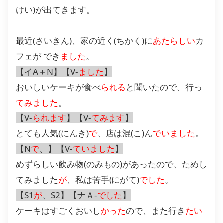
けい)が出てきます。
最近(さいきん)、家の近く(ちかく)に
あたらしい
カ
フェが でき
ました
。
【イA＋N】【V-
ました
】
おいしいケーキが食べ
られる
と聞いたので、行っ
てみました
。
【V-
られます
】【V-
てみます
】
とても人気(にんき)
で
、店は混(こ)ん
でいました
。
【N
で
、】【V-
ていました
】
めずらしい飲み物(のみもの)があったので、ためし
てみました
が
、私は苦手(にがて)
でした
。
【S1
が
、S2】【ナＡ-
でした
】
ケーキはすごくおいし
かった
ので、また行き
たい