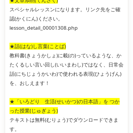
★文章添削(てんさく)
スペシャルレッスンになります。リンク先をご確
認(かくにん)ください。
lesson_detail_00001308.php
★話(はな)し言葉(ことば)
教科書(きょうかしょ)に載(の)っているような、か
たくるしい言い回し(いいまわし)ではなく、日常会
話(にちじょうかいわ)で使われる表現(ひょうげん)
を、おしえます！
★「いろどり 生活(せいかつ)の日本語」を つか
った授業(じゅぎょう)
テキストは無料(むりょう)でダウンロードできま
す。