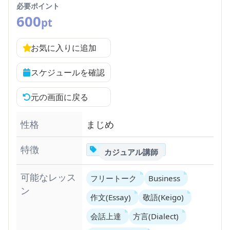
必要ポイント
600
pt
お気に入りに追加
スケジュールを確認
元の画面に戻る
性格
まじめ
特徴
カジュアル講師
可能なレッス
フリートーク
Business
ン
作文(Essay)
敬語(Keigo)
会話上達
方言(Dialect)