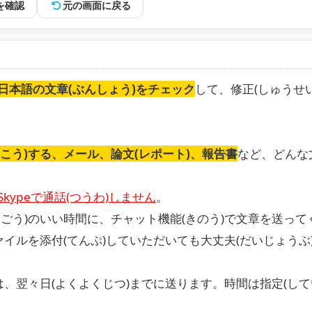
を確認
元の画面に戻る
容
日本語の文章(ぶんしょう)をチェック
して、修正(しゅうせい
うこう)する、メール、論文(レポート)、報告書
など、どんな
Skypeで通話(つうわ)しません
。
つごう)のいい時間に、チャット機能(きのう)で文章を送って
ァイルを添付(てんぷ)していただいても大丈夫(だいじょうぶ
)は、翌々日(よくよくじつ)までに送ります。時間は指定(して