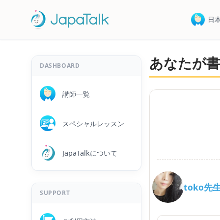
日
あなたが書
DASHBOARD
講師一覧
スペシャルレッスン
JapaTalkについて
toko先
SUPPORT