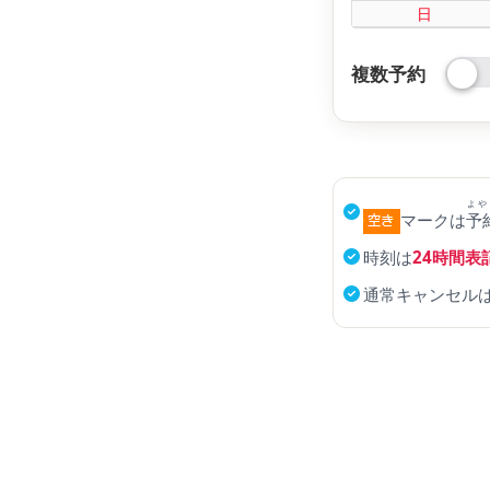
日
複数予約
よや
マークは
予
時刻は
24時間表
通常キャンセル