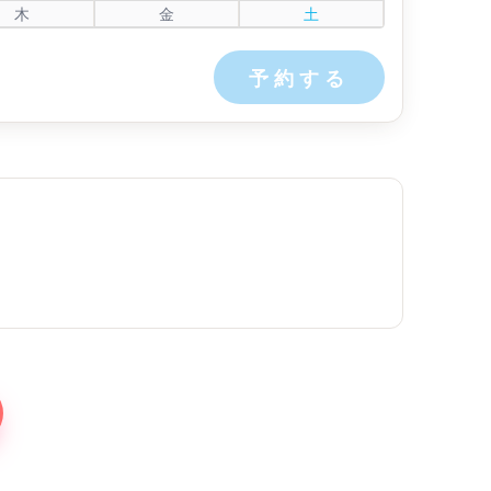
木
金
土
予約する