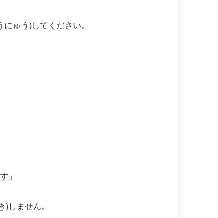
こうにゅう)してください。
。
です」
き)しません。