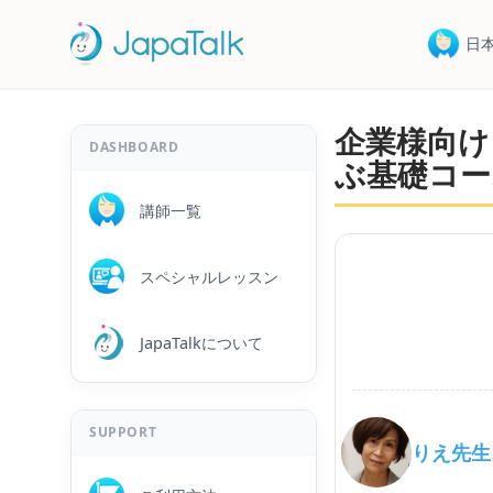
日
企業様向け
DASHBOARD
ぶ基礎コー
講師一覧
スペシャルレッスン
JapaTalkについて
SUPPORT
りえ先生