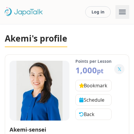
Log in
Akemi's profile
Points per Lesson
1,000
𝕏
pt
Bookmark
Schedule
Back
Akemi-sensei