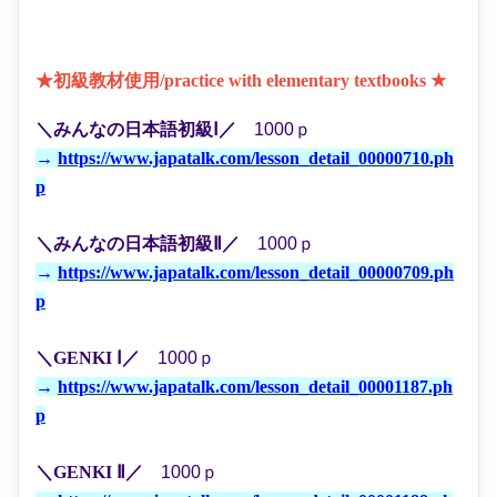
​
★初級教材使用/practice with elementary textbooks
★
＼みんなの日本語初級Ⅰ
／
1000ｐ
→
https://www.japatalk.com/lesson_detail_00000710.ph
p
＼みんなの日本語初級Ⅱ
／
1000ｐ
→
https://www.japatalk.com/lesson_detail_00000709.ph
p
＼GENKI Ⅰ
／
1000ｐ
→
https://www.japatalk.com/lesson_detail_00001187.ph
p
＼GENKI Ⅱ
／
1000ｐ