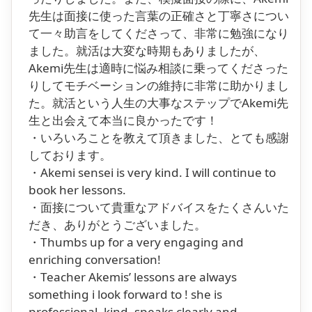
先生は面接に使った言葉の正確さと丁寧さについ
て一々助言をしてくださって、非常に勉強になり
ました。就活は大変な時期もありましたが、
Akemi先生は適時に悩み相談に乗ってくださった
りしてモチベーションの維持に非常に助かりまし
た。就活という人生の大事なステップでAkemi先
生と出会えて本当に良かったです！
・いろいろことを教えて頂きました、とても感謝
しております。
・Akemi sensei is very kind. I will continue to
book her lessons.
・面接について貴重なアドバイスをたくさんいた
だき、ありがとうございました。
・Thumbs up for a very engaging and
enriching conversation!
・Teacher Akemis’ lessons are always
something i look forward to ! she is
professional, kind, speaks clearly and