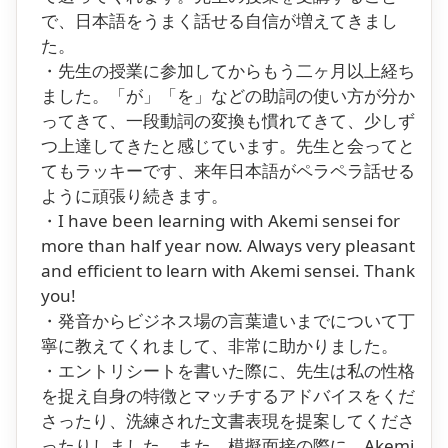
で、日本語をうまく話せる自信が増えてきまし
た。
・先生の授業に参加してからもう二ヶ月以上経ち
ました。「が」「を」などの助詞の使い方が分か
ってきて、一段動詞の変換も慣れてきて、少しず
つ上達してきたと感じています。先生と会ってと
てもラッキーです、来年日本語がペラペラ話せる
ように頑張り続きます。
・I have been learning with Akemi sensei for
more than half year now. Always very pleasant
and efficient to learn with Akemi sensei. Thank
you!
・発音からビジネス場の言葉遣いまでについて丁
寧に教えてくれまして、非常に助かりました。
・エントリシートを書いた際に、先生は私の性格
を捉え自身の特徴とマッチするアドバイスをくだ
さったり、洗練された文書表現を提案してくださ
ったりしました。また、模擬面接の際に、Akemi