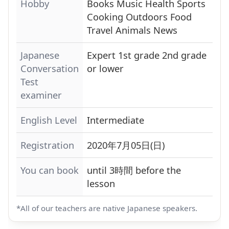
Hobby
Books
Music
Health
Sports
Cooking
Outdoors
Food
Travel
Animals
News
Japanese
Expert
1st grade
2nd grade
Conversation
or lower
Test
examiner
English Level
Intermediate
Registration
2020年7月05日(日)
You can book
until 3時間 before the
lesson
*All of our teachers are native Japanese speakers.