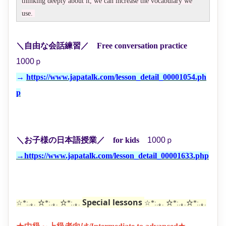
thinking deeply about it, we can increase the vocabulary we
use.
＼自由な会話練習
／
Free conversation practice
1000ｐ
→
https://www.japatalk.com/lesson_detail_00001054.ph
p
＼お子様の日本語授業
／
for kids
1000ｐ
→
https://www.japatalk.com/lesson_detail_00001633.php
Special lessons
☆*:.｡. ☆*:.｡. ☆*:.｡.
☆*:.｡. ☆*:.｡.☆*:.｡.