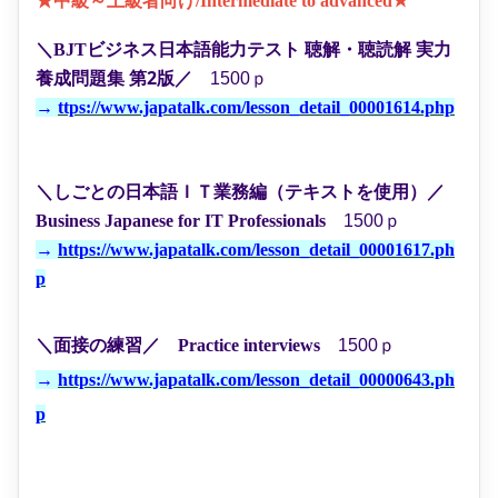
★中級～上級者向け/Intermediate to advanced★
聴解・聴読解 実力
＼BJTビジネス日本語能力テスト
養成問題集 第2版
／
1500ｐ
→
ttps://www.japatalk.com/lesson_detail_00001614.php
＼しごとの日本語ＩＴ業務編（テキストを使用）
／
Business Japanese for IT Professionals
1500ｐ
→
https://www.japatalk.com/lesson_detail_00001617.ph
p
＼面接の練習
／
Practice interviews
1500ｐ
→
https://www.japatalk.com/lesson_detail_00000643.ph
p