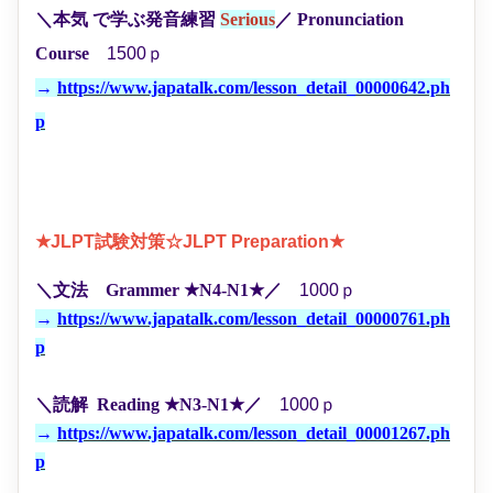
＼本気
で学ぶ発音練習
Serious
／
Pronunciation
Course
1500ｐ
→
https://www.japatalk.com/lesson_detail_00000642.ph
p
★JLPT試験対策☆JLPT Preparation★
＼文法 Grammer ★N4-N1★
／
1000ｐ
→
https://www.japatalk.com/lesson_detail_00000761.ph
p
＼読解 Reading ★N3-N1★
／
1000ｐ
→
https://www.japatalk.com/lesson_detail_00001267.ph
p