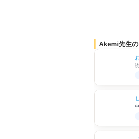
Akemi先
お
読
中