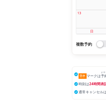
13
日
複数予約
よや
マークは
予
時刻は
24時間表
通常キャンセル