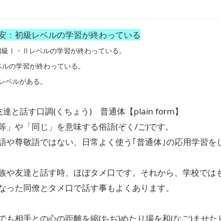
容
安：初級レベルの学習が終わっている
初級Ⅰ・Ⅱレベルの学習が終わっている。
レベルの学習が終わっている。
いのレベルがある。
達と話す口調(くちょう) 普通体【plain form】
等」や「同じ」を意味する俗語(ぞく/ご)です。
語や尊敬語ではない、日常よく使う｢普通体｣の応用学習を
族や友達と話す時、ほぼタメ口です。それから、学校では
なった同僚とタメ口で話す事もよくあります。
でも相手との心の距離を縮(ちぢ)めたり場を和(なご)ませ