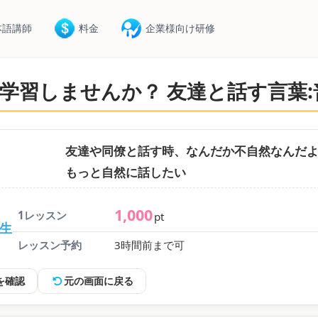
本語講師
料金
企業様向け研修
学習しませんか？ 友達と話す言葉:普通
友達や同僚と話す時、なんだか不自然なんだよね
もっと自然に話したい
1,000
1レッスン
pt
先生
レッスン予約
3時間前まで可
を確認
元の画面に戻る