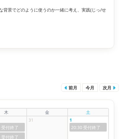
な背景でどのように使うのか一緒に考え、実践(じっ/せ
前月
今月
次月
木
金
土
31
1
0
20:30
0