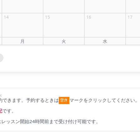
14
15
16
17
月
火
水
く
約
できます。予約するときは
マークをクリックしてください。
記
です。
はレッスン開始24時間前まで受け付け可能です。