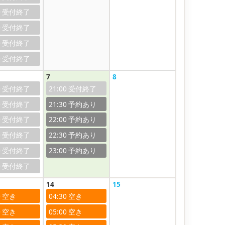
0
0
0
0
7
8
0
21:00
0
21:30
0
22:00
0
22:30
0
23:00
0
14
15
0
04:30
0
05:00