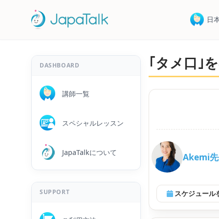
日
｢タメ口｣を
DASHBOARD
講師一覧
スペシャルレッスン
JapaTalkについて
Akemi
SUPPORT
スケジュール