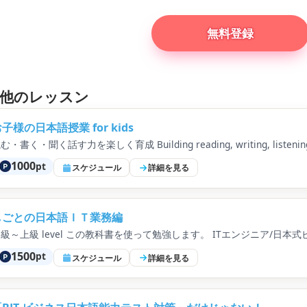
無料登録
生の他のレッスン
子様の日本語授業 for kids
む・書く・聞く話す力を楽しく育成 Building reading, writing, listening, and 
1000
pt
スケジュール
詳細を見る
しごとの日本語ＩＴ業務編
級～上級 level この教科書を使って勉強します。 ITエンジニア/日本
1500
pt
スケジュール
詳細を見る