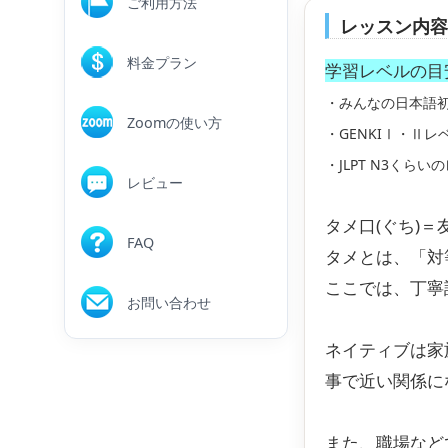
ご利用方法
レッスン内
料金プラン
学習レベルの目
・みんなの日本語
Zoomの使い方
・GENKIⅠ・Ⅱ
・JLPT N3くら
レビュー
タメ口(ぐち)＝友
FAQ
タメとは、「対
ここでは、丁寧
お問い合わせ
ネイティブは家
事で近い関係に
また、職場など