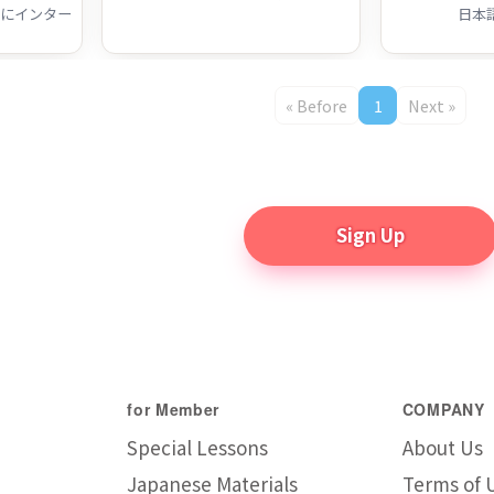
ング用語
practice
語と
（妻
集
« Before
1
Next »
Sign Up
for Member
COMPANY
Special Lessons
About Us
Japanese Materials
Terms of 