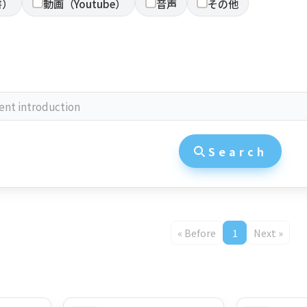
書）
動画（Youtube）
音声
その他
Search
« Before
1
Next »