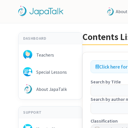
About
Contents Li
DASHBOARD
Teachers
Click here fo
Special Lessons
Search by Title
About JapaTalk
Search by author
SUPPORT
Classification