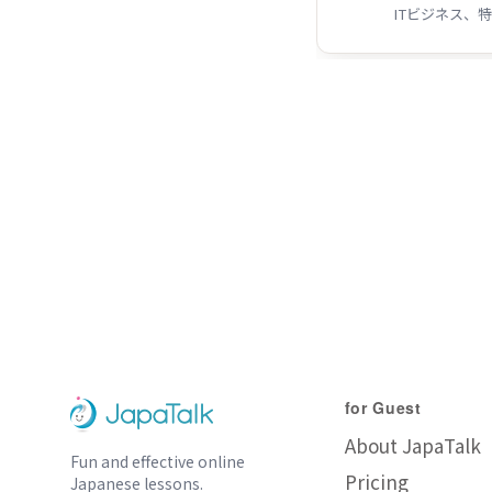
マーケティ
一覧
for Guest
About JapaTalk
Fun and effective online
Pricing
Japanese lessons.