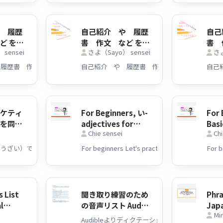
や 履歴
自己紹介 や 履歴
自己
ど を
書 作文 など を
書 
sensei
さよ（Sayo） sensei
さよ
イティブ
日本語のネイティブ
日本
がチェッ
スピーカーがチェッ
スピ
 ～
クします！～400文
クし
字
字
ーケティ
For Beginners, い-
For 
語を同時
adjectives for
Basi
Chie sensei
Chi
ジマの基
Taste Practice!
adje
Prac
 List
聞き取り練習のため
Phra
al
の音声リスト Audio
Japa
Min
 日英IT
list for listening
Ja