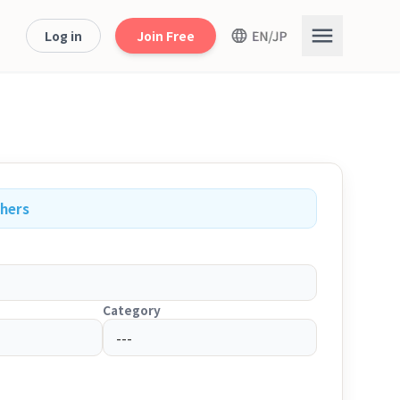
Log in
Join Free
chers
Category