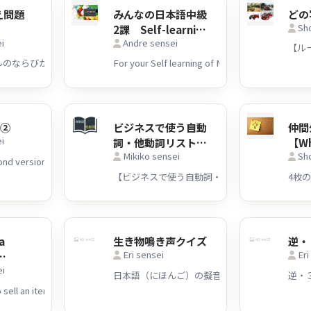
え問題
みんなの日本語中級
どの
Sho
）
2課 Self-learning
i
Andre sensei
Material
For your Self learning of Middle class of Minna
JLPT N3 レベルのならびかえ問題（答えつき） ならびかえのポイントと、問題、
く②
ビジネスで使う自動
仲間
i
詞・他動詞リスト
【Wh
Mikiko sensei
Sho
39（問題/解答付
out 
き）
gro
a
生き物鳴き声クイズ
逆・
Eri sensei
Eri
ei
(メルカリ
日本語（にほんご）の擬音語（ぎおんご）や擬
るに