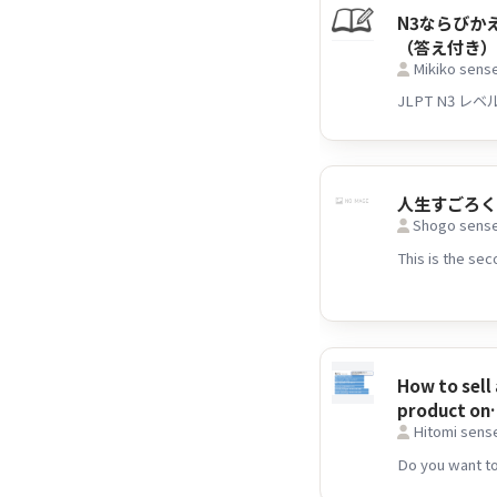
N3ならびか
（答え付き
Mikiko sense
人生すごろ
Shogo sense
How to sell 
product on
Hitomi sens
Mercari. 
で商品を売
は？)