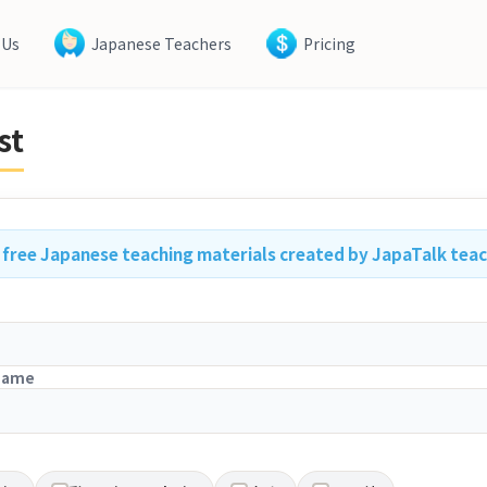
 Us
Japanese Teachers
Pricing
st
r free Japanese teaching materials created by JapaTalk tea
 name