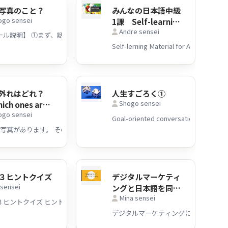
写真のこと？
みんなの日本語中級
go sensei
1課 Self-learning
Andre sensei
Material
no Nihongo. Plaese use this PDF as additional Trainig material.
答えがあります。
外れはどれ？
人生すごろく①
Shogo sensei
ich ones are
go sensei
of your
up?】
３ヒントクイズ
デジタルマーケティ
 sensei
ングと日本語を同時
Mina sensei
に学ぶ（SEOキーワ
態語（ぎたいご）に挑戦（ちょうせん）してみましょう！
ードの選び方）