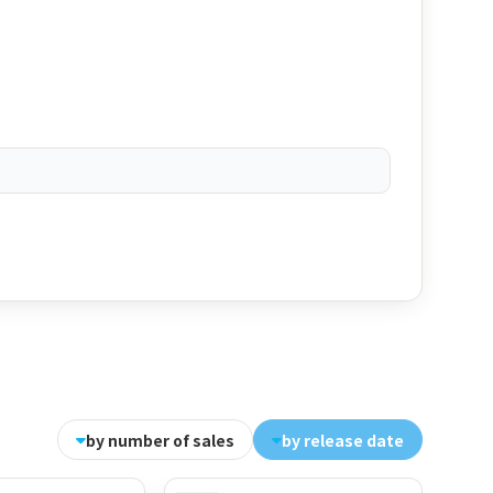
by number of sales
by release date