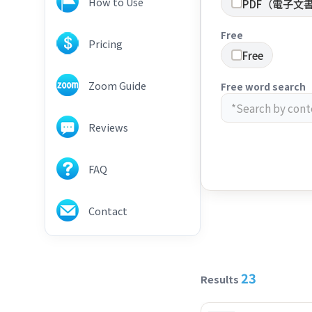
How to Use
PDF（電子文
Free
Pricing
Free
Zoom Guide
Free word search
Reviews
FAQ
Contact
23
Results