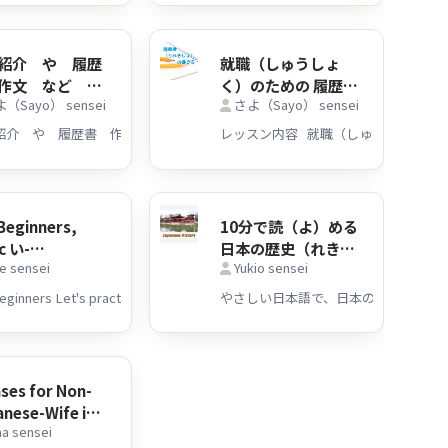
紹介 や 履歴
就職（しゅうしょ
作文 など を
く）のための 履歴書
（Sayo） sensei
さよ（Sayo） sensei
語のネイティブ
（りれきしょ）準備
ーカーがチェッ
（じゅんび）
ます！～200文
Beginners,
10分で読（よ）める
c い-
日本の歴史（れき
e sensei
Yukio sensei
ctives
し） Japanese
tice!
History
やさしい日本語で、日本の歴史（れきし）を説明
ses for Non-
nese-Wife in
a sensei
pan 日本語を母国