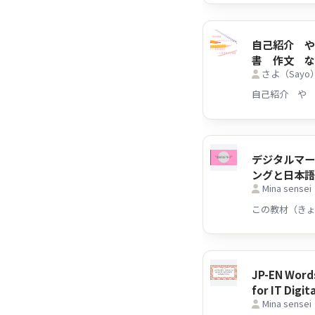
自己紹介 
書 作文 な
さよ（Sayo） 
日本語のネ
スピーカー
クします！
1000文字
デジタルマ
ングと日本
Mina sensei
に学ぶ（デ
礎知識）
JP-EN Words
for IT Digit
Mina sensei
Marketing