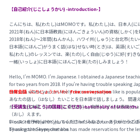
I apologize for any inconvenience this may cause and apprec
日本語をゼロから勉強したい方に向けたレッスンです。日本語の
studying Japanese! I wish you all the best.
【
自己紹介(じこしょうかい) -introduction-】
び、日本語の基礎を勉強することが出来ます☆
こんにちは、私(わたし)はMOMOです。私(わたし)は、日本人(に
・日本語フリートーク Clases de conversación
2021年(ねん)に日本語教員(にほんごきょういん)の資格(しかく)を
日本語を話す機会がない方や、様々なテーマについて話せるよう
2018年(ねん)〜2年間(ねんかん)、ハワイ州(しゅう)と台北市(た
ません！
簡単な自己紹介などの簡単なテーマからニュースや新聞
日本語(にほんご)がうまく話(はな)せない時(とき)は、英語(えい
ーマを用意しています。
私(わたし)のレッスンでは、楽(たの)しく自由(じゆう)に好(す)き
一緒(いっしょ)に日本語(にほんご)を楽(たの)しみましょう！
Hello, I'm MOMO. I'm Japanese. I obtained a Japanese teaching 
for two years from 2018. If you're having trouble speaking Jap
free talk where you can freely discuss topics you like is popu
日常会話
（にちじょうかいわ）
Free conversation
あなたの話し（はなし）たいことを日本語で話しましょう。 間違
【受講生(じゅこう)の国籍(こくせき) -nationality of students-
かく）な日本語（にほんご)に直(なお)し, 自然(しぜん)な表現(ひ
（おし）えます。
レッスンを予約(よやく)してくださったみなさん、ありがとうござ
Please tell me what you would like. I can correct your mista
Thank you to everyone who has made reservations for the le
by using the Skype chat box.