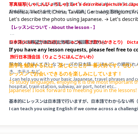
アメリカ・ベトナム・中国・台湾・ドイツ・ベルギー・フランス
写真描写(しゃしんびょうしゃ)
Let's describe a picture in Jap
日本語(にほんご)を使(つか)って、写真(しゃしん)の説明(せつめ
America, Vietnam, China, Taiwan, Germany, Belgium, Fra
Let's describe the photo using Japanese. → Let's descr
【レッスンについて - About the lesson - 】
日本語(にほんご)の口述(こうじゅつ)、書き取り(かきとり)
レッスンの希望があればお気軽にご相談ください。
Dict
If you have any lesson requests, please feel free to 
旅行日本語会話（りょこうにほんごかいわ）
基本的（きほんてき）なフレーズの日本語（にほんご）の練習(れん
語学を勉強するには、楽しむことが一番大切です。ぜひ、
き、ホテル など
レッスンでお会いできるのを楽しみにしています！
I can help you with your basic Japanese, travel phrases and c
To study languages, enjoying it is the most important th
hospital, train station, subway, air port, hotel etc...
Japanese! I look forward to meeting you in the lessons!
基本的にレッスンは日本語で行いますが、日本語でわからない所
I can teach you using English if we come across a challeng