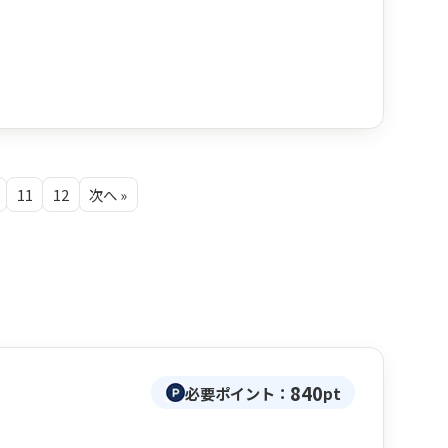
11
12
次へ »
840
必要ポイント：
pt