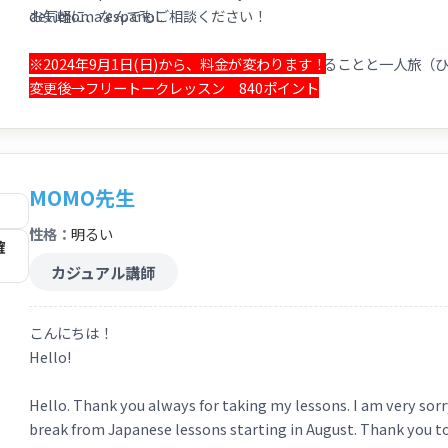
del idioma español.
お気軽に、なんでもご相談ください！
好（す）きなことは映画（えいが）を見（み）ることと一人旅（ひ
※2024年9月1日(日)から、料金が変わります！
ラジルに行（い）ったことがあります。
変更後→フリートークレッスン 840ポイント
Mi hobby es ver películas y viajar sola. He estado en España, 
人（ひと）と話（はな）すことが大好（だいす）きなので、楽（
（みな）さんの日本語（にほんご）の勉強（べんきょう）を全力
MOMO先生
す。皆（みな）さんとレッスンでお会（あ）いできるのを楽（た
聞（き）いてください☆
性格：
明るい
確
Como me gusta hablar con la gente, podré darles clases diver
カジュアル講師
verlos a través de clases. Pueden decirme cualquier duda y pr
☆標準語・関西弁を話します。Hablo japonés neutral y el dialec
こんにちは！
☆日本語ネイティブスピーカーです。Soy nativa de japonés.
Hello!
☆スペイン語も話せます◎スペイン語で授業をすることもできます。Hablo espa
Hello. Thank you always for taking my lessons. I am very sorr
レッスンについて Sobre clases
break from Japanese lessons starting in August. Thank you t
・日本語文法レッスン《入門》 Clases de gramática (nivel inicia