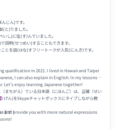
iate your understanding. Please continue to enjoy
構成や語順、ひらがな・カタカナ、あいさつなどから学
ほんじん)です。
取(と)りました。
になりたい方へ向けたレッスンです。
レベルは関係あり
いぺいし)に住(す)んでいました。
などを使ったアカデミックなテーマまで幅広いレベルのテ
ご)で説明(せつめい)することもできます。
なことを話(はな)すフリートークが人気(にんき)です。
qualification in 2021. I lived in Hawaii and Taipei
anese, I can also explain in English. In my lessons,
lar. Let's enjoy learning Japanese together!
え（まちがえ）ている日本語（にほんご）は、正確（せい
 】
ょうげん)をSkypeチャットボックスにタイプしながら教
います！
kes and provide you with more natural expressions
ssons!