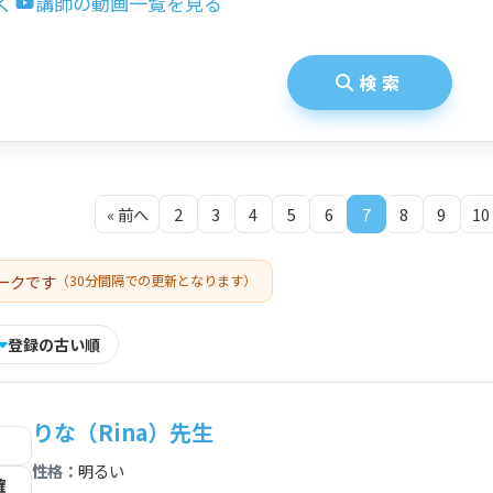
く
講師の動画一覧を見る
検索
« 前へ
2
3
4
5
6
7
8
9
10
ークです
（30分間隔での更新となります）
登録の古い順
りな（Rina）先生
性格：
明るい
確