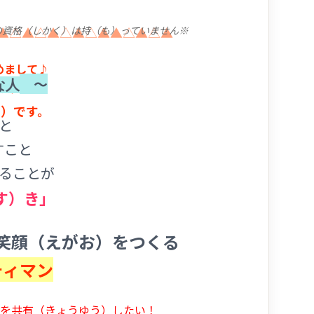
の資格（しかく）は持（も）っていません※
▲△▲△▲△▲△▲▲△▲△▲
めまして♪
〜
な人
え）は
）です。
くこと
）すこと
ることが
す）き
笑顔（えがお）をつくる
ティマン
を共有（きょうゆう）したい！