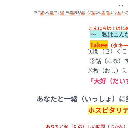
※ごめんなさい！日本語教師（にほんごきょうし）
▲△
▲△▲△▲△▲△▲△▲▲△▲△
こんにちは！はじ
〜
私はこん
私の名前（なま
Takee
（タキー
①聞（き）
②話（はな
③教（おし）え
大好（だい
あなたと一緒（いっしょ）に
ホスピタリ
あなたと楽（たの）しい時間（じかん）