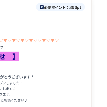
390
必要ポイント：
pt
▽▼▽▼▽▼▽▼▽▽▼▽▼▽
/7
せ 】
がとうございます！
ープンしました！
いします♪
きます。
でご相談ください♪