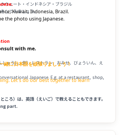
・クウェート・インドネシア・ブラジル
anese.
い)をしてみましょう。
nce, Kuwait, Indonesia, Brazil.
ibe the photo using Japanese.
ation
consult with me.
しゅう) 。 例） レストラン、おみせ、びょういん、え
一緒に日本語を頑張りましょう！
onversational Japanese.​ E.g. at a restaurant, shop,
ing. Let's do our best together to learn
（ところ）は、英語（えいご）で教えることもできます。
ing part.