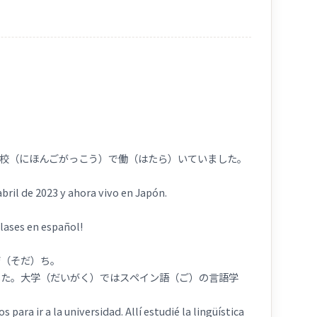
学校（にほんごがっこう）で働（はたら）いていました。
bril de 2023 y ahora vivo en Japón.
 en español!
育（そだ）ち。
した。大学（だいがく）ではスペイン語（ご）の言語学
para ir a la universidad. Allí estudié la lingüística