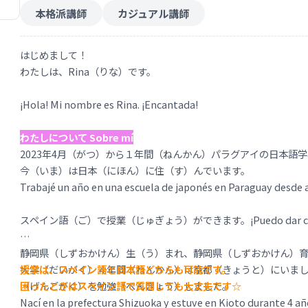
本格派講師
カジュアル講師
はじめまして！
わたしは、Rina（りな）です。
¡Hola! Mi nombre es Rina. ¡Encantada!
わたしについて Sobre mí
2023年4月（がつ）から１年間（ねんかん）パラグアイの日本語
今（いま）は日本（にほん）に住（す）んでいます。
Trabajé un año en una escuela de japonés en Paraguay desde a
スペイン語（ご）で授業（じゅぎょう）ができます。¡Puedo dar clases
静岡県（しずおかけん）生（う）まれ、静岡県（しずおかけん）
大学（だいがく）４年間（ねんかん）は京都（きょうと）にいま
授業は、スペイン語と日本語どちらも可能です。
（げんごがく）を勉強（べんきょう）しました。
困ったときはスペイン語で質問しても大丈夫です☆
Nací en la prefectura Shizuoka y estuve en Kioto durante 4 años 