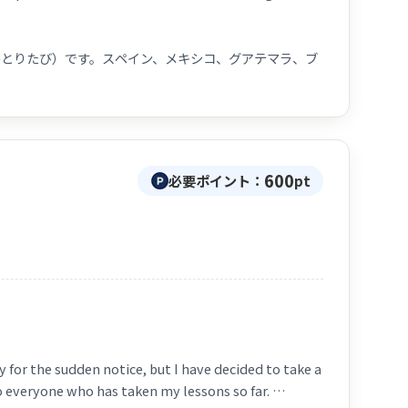
とりたび）です。スペイン、メキシコ、グアテマラ、ブ
México, Guatemala y Brazil.
たの）しい授業（じゅぎょう）をすることができます！皆
（ぜんりょく）でサポートしたいと思（おも）っていま
600
必要ポイント：
pt
の）しみにしています！わからないことは何（なん）でも
tidas! Les ayudaré a estudiar japonés. Espero poder
egunta.
to de Kansai
ñol y puedo dar clases en español.
y for the sudden notice, but I have decided to take a
o everyone who has taken my lessons so far.
l)