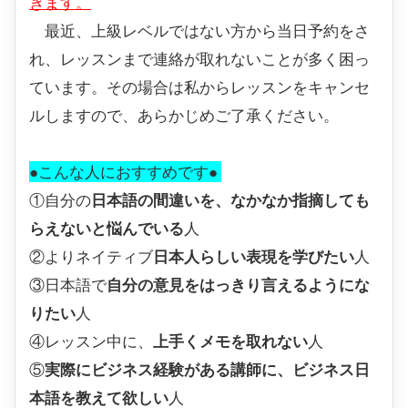
きます。
最近、上級レベルではない方から当日予約をさ
れ、レッスンまで連絡が取れないことが多く困っ
ています。その場合は私からレッスンをキャンセ
ルしますので、あらかじめご了承ください。
●こんな人におすすめです●
①自分の
日本語の間違いを、なかなか指摘しても
らえないと悩んでいる
人
②よりネイティブ
日本人らしい表現を学びたい
人
③日本語で
自分の意見をはっきり言えるようにな
りたい
人
④レッスン中に、
上手くメモを取れない
人
⑤
実際に
ビジネス経験がある講師に、
ビジネス日
本語を
教えて欲しい
人