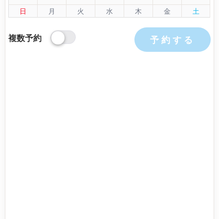
日
月
火
水
木
金
土
複数予約
予約する