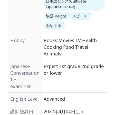
日本語センス(Cultivate
Japanese sense)
敬語(Keigo)
スピーチ
会話上達
Hobby
Books
Movies
TV
Health
Cooking
Food
Travel
Animals
Japanese
Expert
1st grade
2nd grade
Conversation
or lower
Test
examiner
English Level
Advanced
講師登録日
2022年4月04日(月)