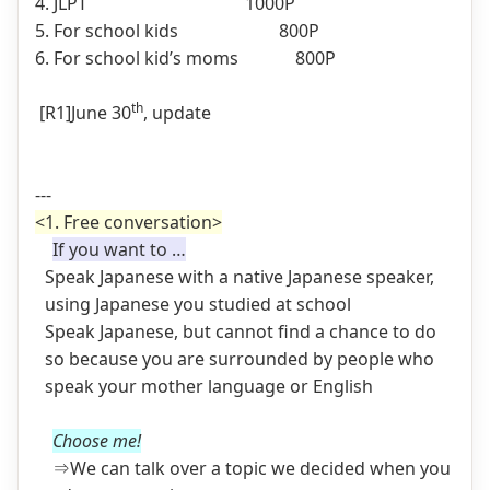
4. JLPT
1000P
5. For school kids
800P
6. For school kid’s moms
800P
th
[R1]
June 30
, update
---
<1. Free conversation>
If you want to …
Speak Japanese with a native Japanese speaker,
using Japanese you studied at school
Speak Japanese, but cannot find a chance to do
so because you are surrounded by people who
speak your mother language or English
Choose me!
⇒We can talk over a topic we decided when you