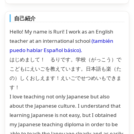
自己紹介
Hello! My name is Ruri! I work as an English
teacher at an international school
(también
puedo hablar Español básico).
はじめまして！ るりです。学校（がっこう）で
こどもにえいごを教えています。日本語も楽（た
の）しくおしえます！えいごでせつめいもできま
す！
I love teaching not only Japanese but also
about the Japanese culture. I understand that
learning Japanese is not easy, but I obtained
my Japanese teaching diploma in order to be
able to teach the language clearly and as easily