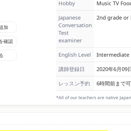
Hobby
Music
TV
Foo
Japanese
2nd grade or
Conversation
追加
Test
examiner
を確認
English Level
Intermediate
る
講師登録日
2020年6月09日
レッスン予約
6時間前まで可
*All of our teachers are native Japa