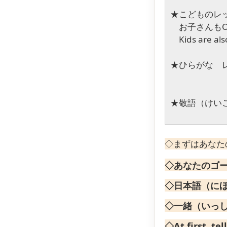
★
こどものレッスン
お子さんもO
Kids are also
★
ひらがな レッ
★
敬語（けいご）
◇まずはあなた
◇あなたのゴ
◇日本語（に
◇一緒（いっ
◇At first, te