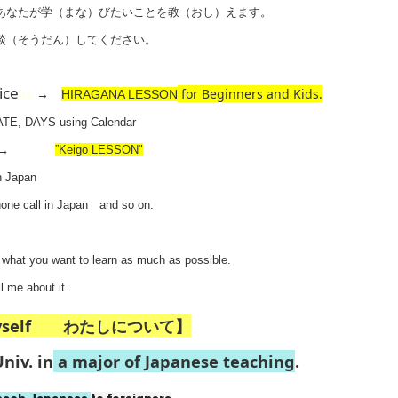
あなたが学（まな）びたいことを教（おし）えます。
談（そうだん）してください。
ice
for Beginners and Kids.
ire
→
HIRAGANA LESSON
ATE, DAYS using Calendar
eigo" →
”Keigo LESSON"
n Japan
hone call in Japan and so on.
ou what you want to learn as much as possible.
ll me about it.
myself わたしについて】
niv. in
a major of Japanese teaching
.