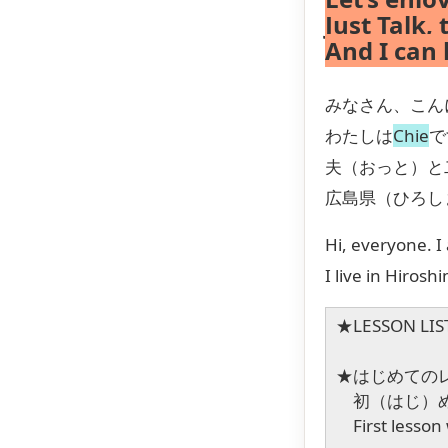
Just Talk, t
And I can 
みなさん、こん
わたしは
Chie
で
夫（おっと）と
広島県（ひろし
Hi, everyone. I
I live in Hiros
★LESSON LI
★
はじめてのレッ
初（はじ）め
First lesson 