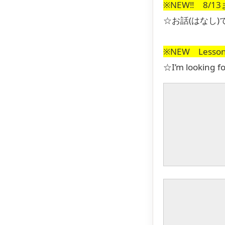
※NEW‼ 8/
☆お話(はなし
※NEW Lesson 
☆I’m looking f