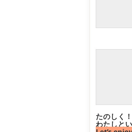
たのしく！
わたしと
Let’s enjo