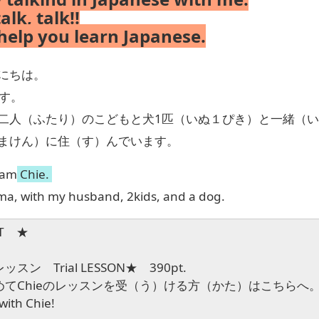
alk, talk!!
help you learn Japanese.
にちは。
す。
二人（ふたり）のこどもと犬1匹（いぬ１ぴき）と一緒（
まけん）に住（す）んでいます。
 am
Chie.
hima, with my husband, 2kids, and a dog.
ST ★
スン Trial LESSON
★ 390pt.
てChieのレッスンを受（う）ける方（かた）はこちらへ
with Chie!