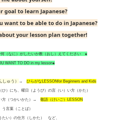
r goal to learn Japanese?
 want to be able to do in Japanese?
about your lesson plan together!
で何（なに）がしたいか教（おし）えてください ●
U WANT TO DO in my lesson●
んしゅう）
→
ひらがなLESSON
for Beginners and Kids
（ひ）にち、曜日（ようび）の言（い）い方（かた）
使い方（つかいかた）→
敬語（けいご）LESSON
）う言葉（ことば）
うたい）の仕方（しかた） など、