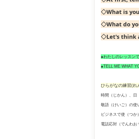
◇What is you
◇What do you
◇Let's think 
●わたしのレッスン
●TELL ME WHAT YO
ひらがなの練習(れ
時間（じかん）、日
敬語（けいご）の
ビジネスで使（つか
電話応対（でんわお