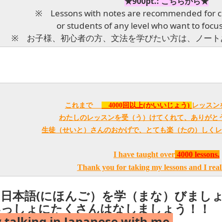
★900pt.: こちらから★
※ Lessons with notes are recommended for ch
or students of any level who want to foc
※ お子様、初心者の方、文法を学びたい方は、ノート
これまで
4000回以上(かいいじょう)
レッスン
わたしのレッスンを受（う）けてくれて、ありがと
生徒（せいと）さんのおかげで、とても楽（たの）しくレ
I have taught over
4000 lessons.
Thank you for taking my lessons and I reall
日本語(にほんご）を学（まな）びまし
いっしょにたくさんはなしましょう！！
y talking in Japanese with me.