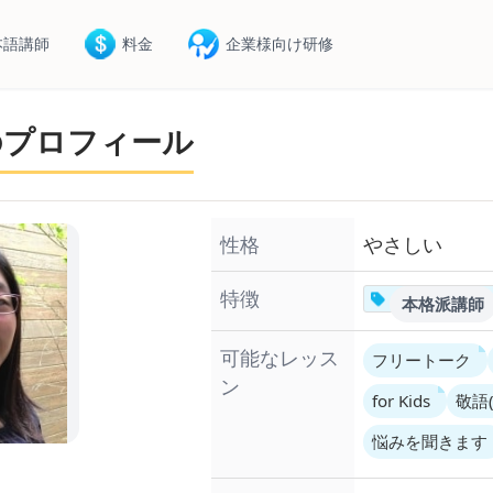
本語講師
料金
企業様向け研修
生のプロフィール
性格
やさしい
特徴
本格派講師
可能なレッス
フリートーク
ン
for Kids
敬語(
悩みを聞きます