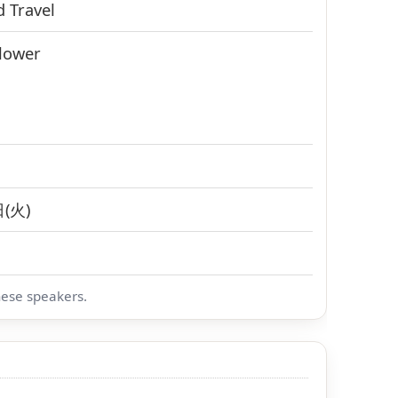
d
Travel
 lower
(火)
nese speakers.