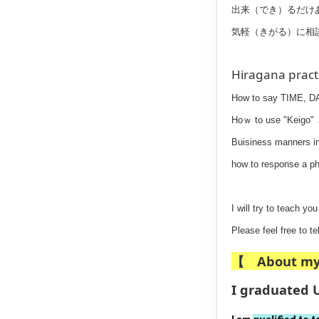
出来（でき）るだけ
気軽（きがる）に相
Hiragana pract
How to say TIME, D
Hoｗ to use "K
Buisiness manners i
how to response a p
I will try to teach y
Please feel free to te
【 About 
I graduated U