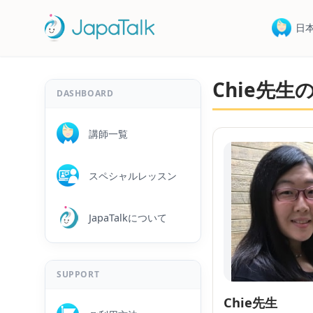
日
Chie先
DASHBOARD
講師一覧
スペシャルレッスン
JapaTalkについて
SUPPORT
Chie先生