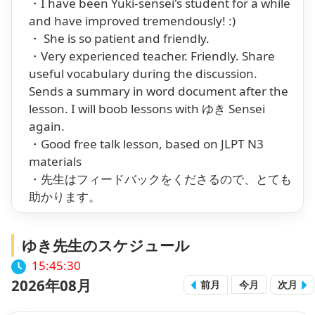
・I have been Yuki-sensei's student for a while
and have improved tremendously! :)
・ She is so patient and friendly.
・Very experienced teacher. Friendly. Share
useful vocabulary during the discussion.
Sends a summary in word document after the
lesson. I will boob lessons with ゆき Sensei
again.
・Good free talk lesson, based on JLPT N3
materials
・先生はフィードバックをくださるので、とても
助かります。
ゆき先生のスケジュール
15:45:31
2026年08月
前月
今月
次月