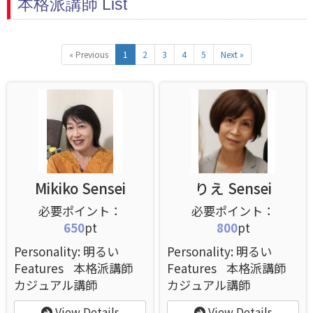
本格派講師 List
« Previous
1
2
3
4
5
Next »
Mikiko Sensei
りえ Sensei
650
pt
800
pt
Personality: 明るい
Personality: 明るい
Features
本格派講師
Features
本格派講師
カジュアル講師
カジュアル講師
View Details
View Details