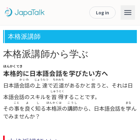
Log in
本格派講師
本格派講師から学ぶ
ほんかくてき
本格的
に日本語会話を学びたい方へ
かいわ
じょうたつ
ちかみち
い
日本語
会話
の
上達
で
近道
があるかと
言
うと、それは日
しゅうとく
本語会話のスキルを
習得
することです。
こと
よ
し
ほんかくは
こうし
まな
その
事
を
良
く
知
る
本格派
の
講師
から、日本語会話を
学
ん
でみませんか？