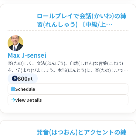
ロールプレイで会話(かいわ)の練
習(れんしゅう) 〔中級/上
級:N3/N2〕 Conversation
Practice through Roleplaying
Method
Max J-sensei
<Intermediate/Advanced:
楽(たの)しく、文法(ぶんぽう)、自然(しぜん)な言葉(ことば)
N3/N2>
を、学(まな)びましょう。本当(ほんとう)に、楽(たの)しいです
よ。お勧(すす)めです。 Let us study appropriate grammar
800
pt
and native phrase and vocabulary enjoyably. This is really
Schedule
enjoyable, and recommendable lesson indeed.
View Details
発音(はつおん)とアクセントの練