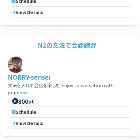
Schedule
Japanese but lack confidence in conversation, such as
those in introductory or early beginner classes. Through
View Details
practicing conversation using common expressions about
everyday topics, participants will become accustomed to
conversing in Japanese.
N2の文法で会話練習
NORRY-sensei
文法を入れて会話を楽しむ Enjoy conversation with
grammar
800
pt
Schedule
View Details