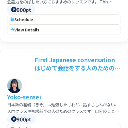
会話力をのばしたい方におすすめのレッスンです。 This
lesson is recommended for those who want to improve
900
pt
their conversational skills by learning new words and
Schedule
new ways of expressing themselves through
conversation with me.
View Details
First Japanese conversation
はじめて会話をする人のためのレ
ッスン
Yoko-sensei
日本語の基礎（きそ）は勉強したけれど、話すじしんがない、
入門クラスや初級前半の人のためのクラスです。自分のことを
定型表現で話すことで、日本語の会話になれる練習をします。
900
pt
This is a class for those who have studied the basics of