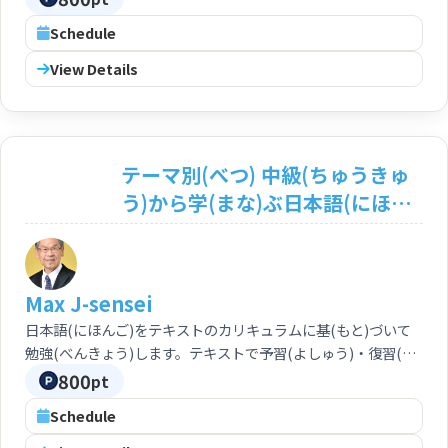
(じょうきゅう)に向けてスムーズに学(まな)べます。 You can
Schedule
study Japanese based on the curriculum of the text for
your goal. Preparation and review based on the text by
View Details
yourself are feasible. You can progress your study the
advanced course smoothly.
テーマ別(べつ) 中級(ちゅうきゅ
う)から学(まな)ぶ日本語(にほん
ご)の練習(れんしゅう) 〔中級/上
級：N2/N1〕 Japanese in
Intermediate Course
Max J-sensei
<Intermediate/Advanced:
日本語(にほんご)をテキストのカリキュラムに基(もと)づいて
N2/N1>
勉強(べんきょう)します。テキストで予習(よしゅう)・復習(ふ
くしゅう)もできます。中級(ちゅうきゅう)から上級(じょうき
800
pt
ゅう)まで、スムーズに学(まな)べます。 You can study
Schedule
Japanese based on the curriculum of this good text.
Preparation and review based on the text by yourself are