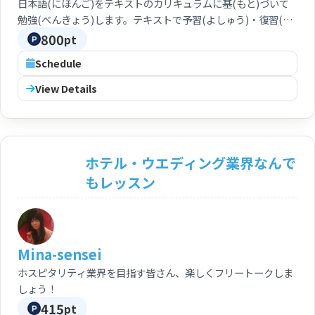
日本語(にほんご)をテキストのカリキュラムに基(もと)づいて
勉強(べんきょう)します。テキストで予習(よしゅう)・復習(ふ
くしゅう)もできます。初級(しょきゅう)をいっしょに学(まな)
800
pt
びましょう。 You can study Japanese based on the
Schedule
curriculum of this text. Preparation and review based on
the text by yourself are feasible. Let us initiate our study
View Details
on the Japanese as beginner.
ホテル・ウエディング業界なんで
もレッスン
Mina-sensei
ホスピタリティ業界を目指す皆さん、楽しくフリートークしま
しょう！
415
pt