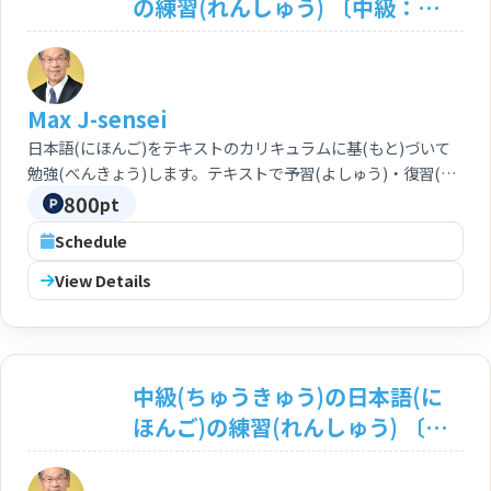
の練習(れんしゅう) 〔中級：
N3〕 Let's move to
Intermediate Japanese
<Intermediate: N3>
Max J-sensei
日本語(にほんご)をテキストのカリキュラムに基(もと)づいて
勉強(べんきょう)します。テキストで予習(よしゅう)・復習(ふ
くしゅう)もできます。初級(しょきゅう)から中級(ちゅうきゅ
800
pt
う)まで、スムーズに学(まな)べます。 You can study
Schedule
Japanese based on the curriculum of the text. Preparation
and review based on the text by yourself are feasible. You
View Details
can progress your study from basic course through
intermediate course smoothly.
中級(ちゅうきゅう)の日本語(に
ほんご)の練習(れんしゅう) 〔中
級：N3〕 An Integrated
Approach to Intermediate