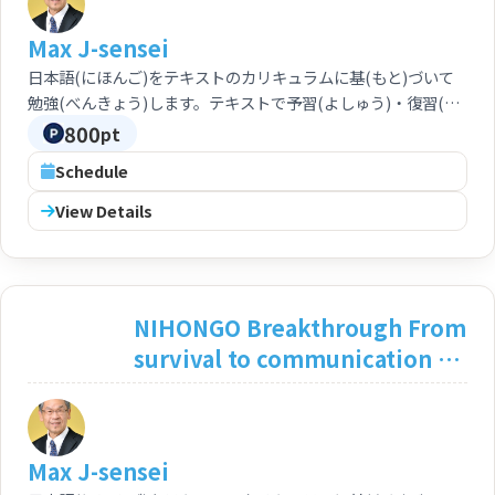
Japanese <Intermediate: N3>
Max J-sensei
日本語(にほんご)をテキストのカリキュラムに基(もと)づいて
勉強(べんきょう)します。テキストで予習(よしゅう)・復習(ふ
くしゅう)もできます。中級(ちゅうきゅう)をしっかり学(まな)
800
pt
べます。 You can study Japanese based on the curriculum
Schedule
of the text. Preparation and review based on the text by
yourself are feasible. You can execute your study of the
View Details
intermediate course deeply and perfectly.
NIHONGO Breakthrough From
survival to communication in
Japaneseの練習(練習) 〔初級
前〕<Before Beginner>
Max J-sensei