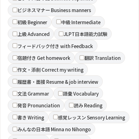
ビジネスマナー Business manners
初級 Beginner
中級 Intermediate
上級 Advanced
JLPT日本語能力試験
フィードバック付き with Feedback
宿題付き Get homework
翻訳 Translation
作文・添削 Correct my writing
履歴書・面接 Resume & job interview
文法 Grammar
語彙 Vocabulary
発音 Pronunciation
読み Reading
書き Writing
感覚レッスン Sensory Learning
みんなの日本語 Minna no Nihongo