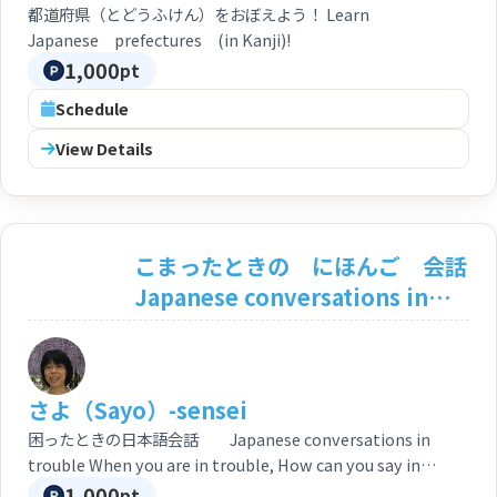
都道府県（とどうふけん）をおぼえよう！ Learn
Japanese prefectures (in Kanji)!
1,000
pt
Schedule
View Details
こまったときの にほんご 会話
Japanese conversations in
trouble
さよ（Sayo）-sensei
困ったときの日本語会話 Japanese conversations in
trouble When you are in trouble, How can you say in
Japanese in this situation? I will explain the situation and
1,000
pt