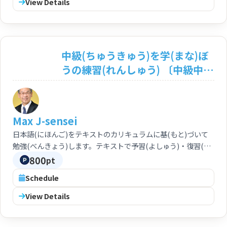
View Details
feasible. You can progress your study from intermediate
course through advanced course smoothly.
中級(ちゅうきゅう)を学(まな)ぼ
うの練習(れんしゅう) 〔中級中
期：N2〕 Let's study
Intermediate Japanese
<Intermediate: N2>
Max J-sensei
日本語(にほんご)をテキストのカリキュラムに基(もと)づいて
勉強(べんきょう)します。テキストで予習(よしゅう)・復習(ふ
くしゅう)もできます。中級(ちゅうきゅう)から上級(じょうき
800
pt
ゅう)まで、スムーズに学(まな)べます。 You can study
Schedule
Japanese based on the curriculum of the text. Preparation
and review based on the text by yourself are feasible. You
View Details
can progress your study from intermediate course
through advanced course smoothly.