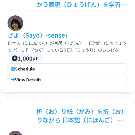
かう表現（ひょうげん）を学習
（がくしゅう）しよう！ Let's
learn about Japanese cuisine
& cooking expressions!
さよ（Sayo）-sensei
日本人（にほんじん）が普段（ふだん） 日常的（にちじょう
てき）に 作（つく）っている 料理（りょうり）のレシピを つ
かって勉強したり 日本料理（にほんりょうり）の 職人（しょく
1,000
pt
にん）さんの つかう表現（ひょうげん）も 教（おし）えます。
Schedule
View Details
折（お）り紙（がみ）を折（お）
りながら 日本語（にほんご）
を おぼえよう！ Let' try