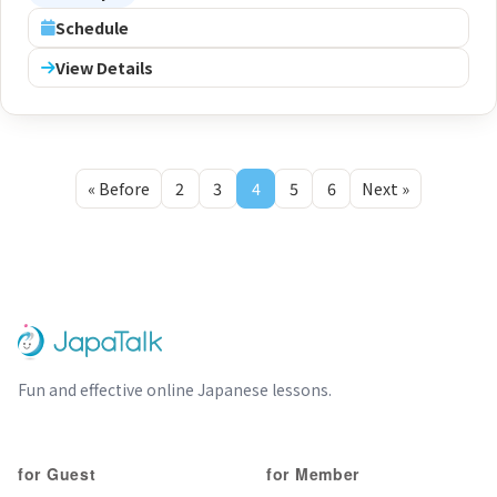
Schedule
View Details
« Before
2
3
4
5
6
Next »
Fun and effective online Japanese lessons.
for Guest
for Member