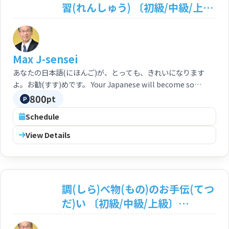
習(れんしゅう) 〔初級/中級/上
級〕 Pronunciation and
Accent Practice
<Beginner/Intermediate/Adva
Max J-sensei
nced>
あなたの日本語(にほんご)が、とっても、きれいになります
よ。お勧(すす)めです。 Your Japanese will become so
elegant. This is also recommendable lesson indeed.
800
pt
Schedule
View Details
調(しら)べ物(もの)のお手伝(てつ
だ)い 〔初級/中級/上級〕
Assistance Service for your