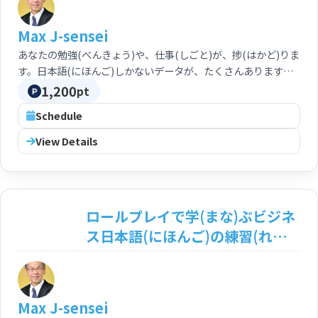
Researching
<Beginner/Intermediate/Adva
Max J-sensei
nced>
あなたの勉強(べんきょう)や、仕事(しごと)が、捗(はかど)りま
す。日本語(にほんご)しかないデータが、たくさんありますか
ら、便利(べんり)に使(つか)ってください。 Your study and
1,200
pt
work can be progressing well, because the data you want
Schedule
to get is normally founded in only Japanese language
based data. This will be very convenient for you.
View Details
ロールプレイで学(まな)ぶビジネ
ス日本語(にほんご)の練習(れん
しゅう) 〔上級：N1〕 Business
Japanese through Roleplay
Method <Advanced:N1>
Max J-sensei