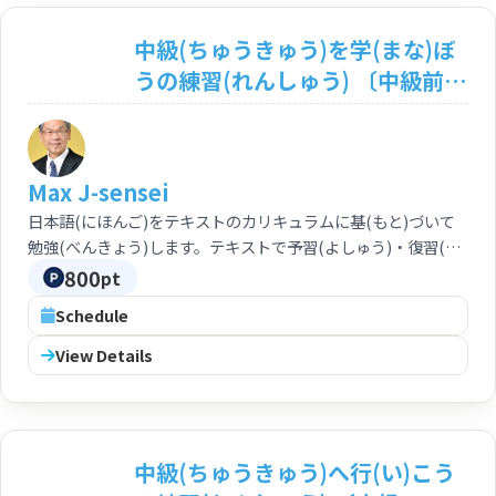
中級(ちゅうきゅう)を学(まな)ぼ
うの練習(れんしゅう) 〔中級前
期：N3〕 Let's study
Intermediate Japanese
<Intermediate: N3>
Max J-sensei
日本語(にほんご)をテキストのカリキュラムに基(もと)づいて
勉強(べんきょう)します。テキストで予習(よしゅう)・復習(ふ
くしゅう)もできます。中級(ちゅうきゅう)をしっかり、スムー
800
pt
ズに学(まな)べます。 You can study Japanese based on the
Schedule
curriculum of the text. Preparation and review based on
the text by yourself are feasible. You can progress your
View Details
study the intermediate course deeply and smoothly.
中級(ちゅうきゅう)へ行(い)こう