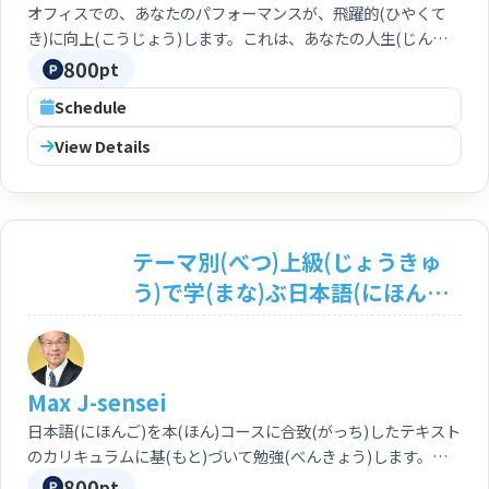
オフィスでの、あなたのパフォーマンスが、飛躍的(ひやくて
き)に向上(こうじょう)します。これは、あなたの人生(じんせ
い)にとって、とっても大事(だいじ)なことです。楽(たの)しい
800
pt
レッスンです。強(つよ)くお勧(すす)めします。 Your
Schedule
performance in the office will be dramatically and rapidly
improved for better business life. Appropriate business
View Details
language in the business environment is absolutely
necessary for your great life. Let us have enjoyable lesson,
this is my strong recommendation.
テーマ別(べつ)上級(じょうきゅ
う)で学(まな)ぶ日本語(にほんご)
の練習(れんしゅう) 〔上級：
N1〕 Japanese in Advanced
Course <Advanced: N1>
Max J-sensei
日本語(にほんご)を本(ほん)コースに合致(がっち)したテキスト
のカリキュラムに基(もと)づいて勉強(べんきょう)します。テ
キストで予習(よしゅう)・復習(ふくしゅう)もできます。上級
800
pt