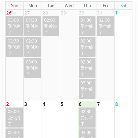
Sun
Mon
Tue
Wed
Thu
Fri
Sat
26
27
28
29
30
31
1
03:00
01:30
02:00
01:30
02:00
03:30
02:30
02:00
03:00
02:30
03:00
2
3
4
5
6
7
8
03:00
02:30
03:30
03:00