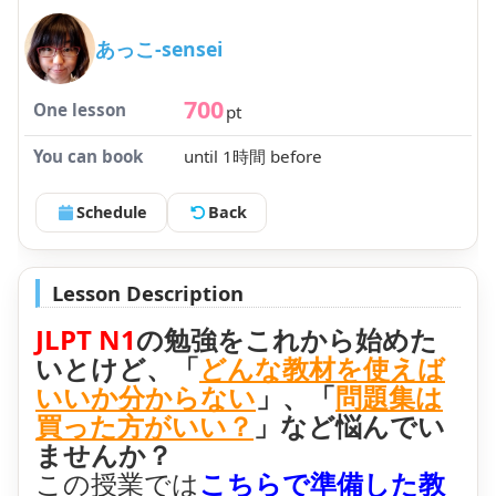
あっこ-sensei
700
One lesson
pt
You can book
until 1時間 before
Schedule
Back
Lesson Description
JLPT N1
の勉強をこれから始めた
いとけど、「
どんな教材を使えば
いいか分からない
」、「
問題集は
買った方がいい？
」など悩んでい
ませんか？
この授業では
こちらで準備した教