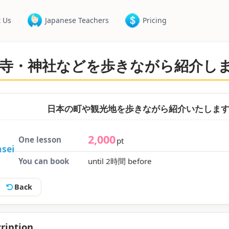
 Us
Japanese Teachers
Pricing
寺・神社などを歩きながら紹介し
日本の町や観光地を歩きながら紹介いたしま
2,000
One lesson
pt
nsei
You can book
until 2時間 before
Back
ription