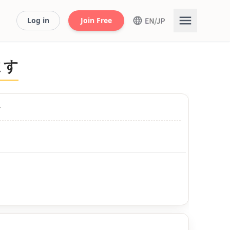
Log in
Join Free
ます
す