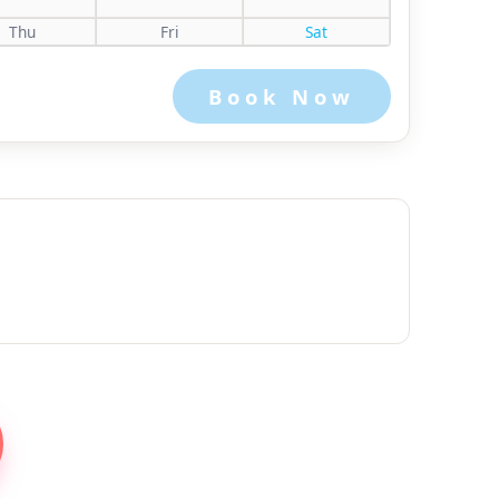
Thu
Fri
Sat
Book Now