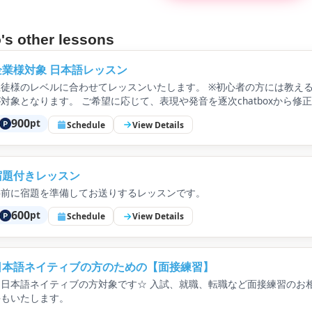
's other lessons
企業様対象 日本語レッスン
徒様のレベルに合わせてレッスンいたします。 ​​​​​​​※初心者の方に
が対象となります。 ご希望に応じて、表現や発音を逐次chatboxから修
900
pt
Schedule
View Details
宿題付きレッスン
事前に宿題を準備してお送りするレッスンです。
600
pt
Schedule
View Details
日本語ネイティブの方のための【面接練習】
語ネイティブの方対象です☆ 入試、就職、転職など面接練習のお相手をいたします。 小学校受験などの保護者面接のお相
手もいたします。