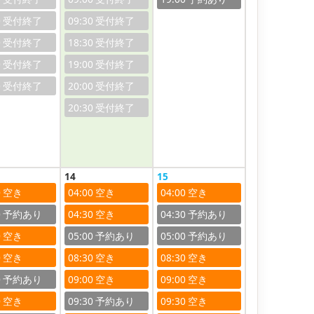
0
09:30
0
18:30
0
19:00
0
20:00
20:30
14
15
0
04:00
04:00
0
04:30
04:30
0
05:00
05:00
0
08:30
08:30
0
09:00
09:00
0
09:30
09:30