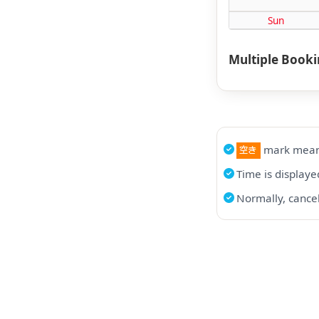
Sun
Multiple Book
mark means
Time is displaye
Normally, cancel