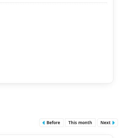
Before
This month
Next