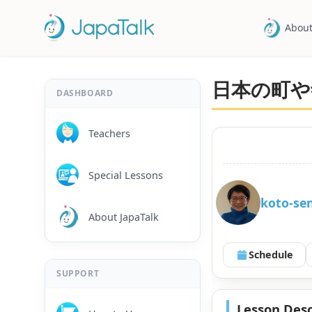
About
日本の町や
DASHBOARD
Teachers
Special Lessons
koto-se
About JapaTalk
Schedule
SUPPORT
Lesson Desc