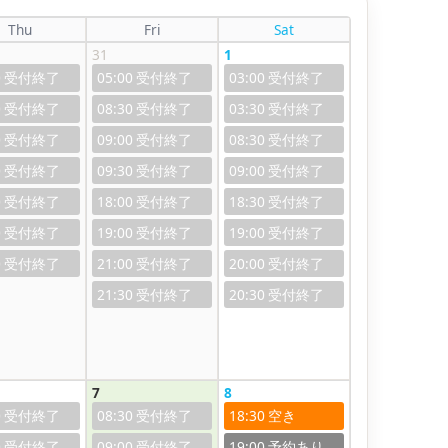
Thu
Fri
Sat
31
1
0
05:00
03:00
0
08:30
03:30
0
09:00
08:30
0
09:30
09:00
0
18:00
18:30
0
19:00
19:00
0
21:00
20:00
21:30
20:30
7
8
0
08:30
18:30
0
09:00
19:00