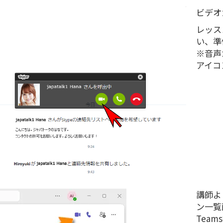
ビデオ
レッス
い、準
※音声
アイコ
講師よ
ン一覧
Tea