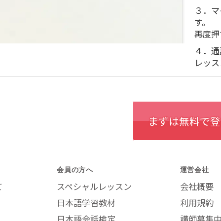
３．マ
す。
再度押
４．通
レッス
まずは無料で登
会員の方へ
運営会社
て
スペシャルレッスン
会社概要
日本語学習教材
利用規約
日本語会話検定
講師募集