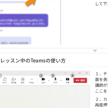
して下
レッスン中のTeamsの使い方
１．チ
面を表
講師が
ここを
２．カ
再度押