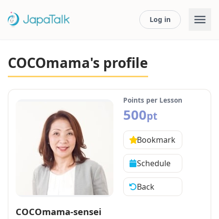
Log in
COCOmama's profile
Points per Lesson
500
pt
Bookmark
Schedule
Back
COCOmama-sensei