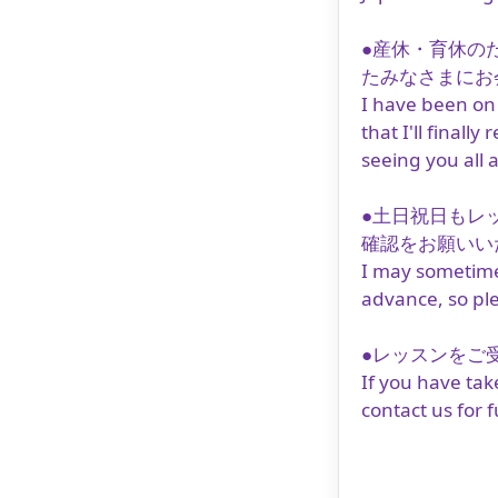
●産休・育休の
たみなさまにお
I have been on
that I'll final
seeing you all 
●土日祝日もレ
確認をお願いい
I may sometimes
advance, so ple
●レッスンをご
If you have tak
contact us for 