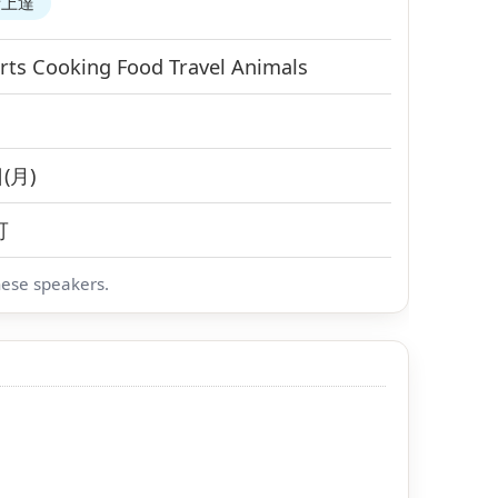
話上達
rts
Cooking
Food
Travel
Animals
(月)
可
nese speakers.