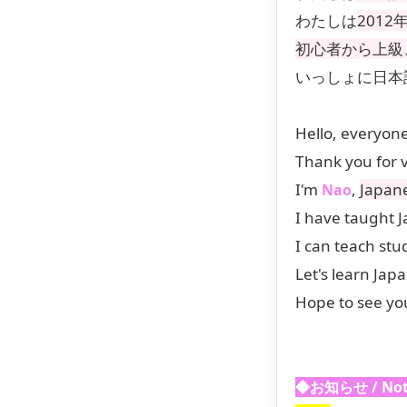
わたしは
2012
初心者から上級
いっしょに日本
Hello, everyone
Thank you for v
I'm
,
Japane
Nao
I have taught 
I can teach stu
Let's learn Jap
Hope to see yo
◆お知らせ / Not