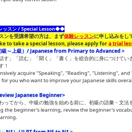
レッスン / Special Lesson◆◆
スンを受講希望の方は、まず
体験レッスン
に申し込みをし
ke to take a special lesson, please apply for
a trial le
級）/ Japanese from Primary to Advanced
>
話す」「読む」「聞く」「書く」を総合的に身につけてい
す！
sively acquire "Speaking", "Reading", "Listening", and
r you who want to improve your Japanese skills overal
iew Japanese Beginner
>
わってから、中級の勉強を始める前に、初級の語彙・文法
ng the beginner's learning, review the beginner's voca
earning.
N1）/ JLPT from N5 to N1 >