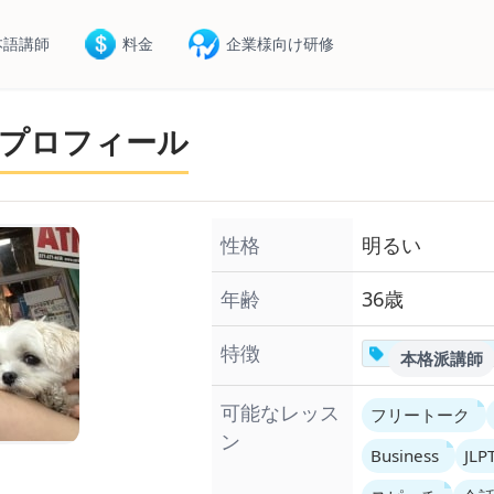
本語講師
料金
企業様向け研修
のプロフィール
性格
明るい
年齢
36歳
特徴
本格派講師
可能なレッス
フリートーク
ン
Business
JLP