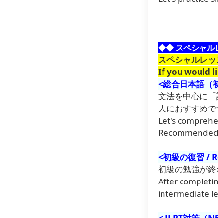
◆◆
スペシャル
スペシャルレッ
If you would li
<
総合日本語（初級～上
文法を中心に「
人におすすめで
Let's comprehen
Recommended fo
<
初級の復習 / Rev
初級の勉強が終
After completi
intermediate l
< JLPT対策（N5～