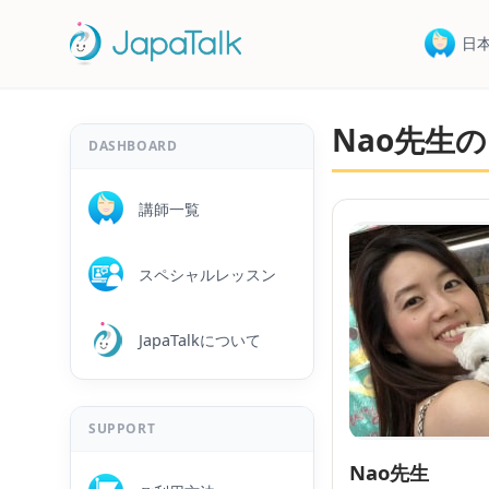
日
Nao先生
DASHBOARD
講師一覧
スペシャルレッスン
JapaTalkについて
SUPPORT
Nao先生