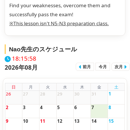
Find your weaknesses, overcome them and
successfully pass the exam!
※This lesson isn't N5-N3 preparation class.
Nao先生のスケジュール
18:15:58
2026年08月
前月
今月
次月
日
月
火
水
木
金
土
26
27
28
29
30
31
1
2
3
4
5
6
7
8
9
10
11
12
13
14
15