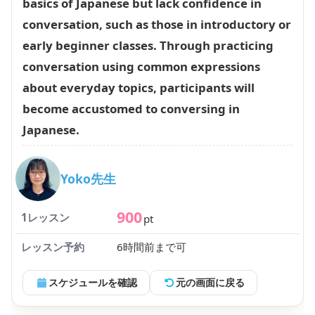
basics of Japanese but lack confidence in
conversation, such as those in introductory or
early beginner classes. Through practicing
conversation using common expressions
about everyday topics, participants will
become accustomed to conversing in
Japanese.
Yoko先生
900
1レッスン
pt
レッスン予約
6時間前まで可
スケジュールを確認
元の画面に戻る