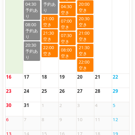
04:30
20:00
04:30
21:00
20:30
07:00
08:00
21:30
21:00
07:30
20:30
22:00
21:30
08:00
22:00
16
17
18
19
20
21
22
23
24
25
26
27
28
29
30
31
1
2
3
4
5
6
7
8
9
10
11
12
13
14
15
16
17
18
19