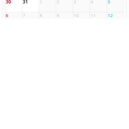
30
31
1
2
3
4
5
6
7
8
9
10
11
12
13
14
15
16
17
18
19
日
月
火
水
木
金
土
複数予約
予約する
よやく
マークは
予約
できます。予約するときは
マ
ークをクリックしてください。
時刻は
24時間表記
です。