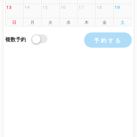
13
14
15
16
17
18
19
日
月
火
水
木
金
土
複数予約
予約する