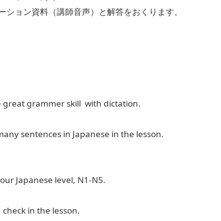
ーション資料（講師音声）と解答をおくります。
 great grammer skill with dictation.
many sentences in Japanese in the lesson.
your Japanese level, N1-N5.
 check in the lesson.