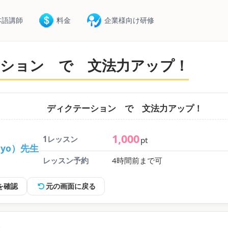
本語講師
料金
企業様向け研修
ション で 文法力アップ！
ディクテーション で 文法力アップ！
1,000
1レッスン
pt
ayo）先生
レッスン予約
4時間前まで可
を確認
元の画面に戻る
容