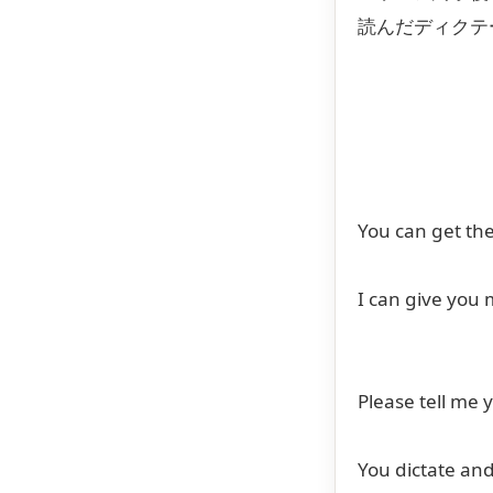
読んだディクテ
You can get the
I can give you 
Please tell me 
You dictate and