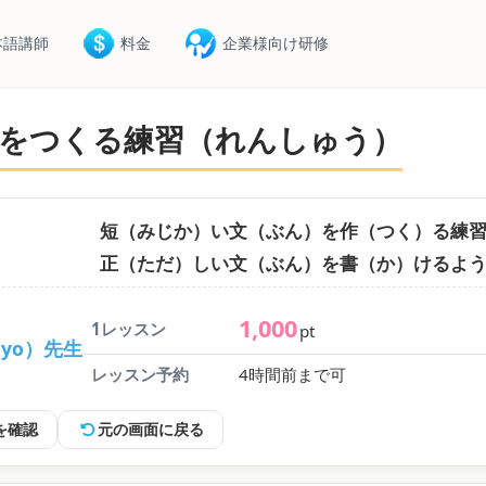
本語講師
料金
企業様向け研修
をつくる練習（れんしゅう）
短（みじか）い文（ぶん）を作（つく）る練
正（ただ）しい文（ぶん）を書（か）けるよ
1,000
1レッスン
pt
ayo）先生
レッスン予約
4時間前まで可
を確認
元の画面に戻る