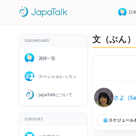
日
文（ぶん）
DASHBOARD
講師一覧
スペシャルレッスン
JapaTalkについて
さよ（S
SUPPORT
スケジュール