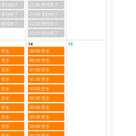
0
21:00
0
21:30
0
22:00
22:30
14
15
0
00:00
0
00:30
0
01:00
0
01:30
0
02:00
0
02:30
0
03:00
0
03:30
0
04:00
0
04:30