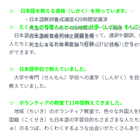
＊If you have any textbooks or materials you want to use in 
☆ 日本語を教える資格（しかく）を持っています。
★Learn Japanese with News Articles
・日本語教師養成講座420時間受講済
Having the skill to read Japanese news improves your underst
☆ たくさんの外国人といっしょに仕事（しごと）をして
先生になるための420時間のコースで勉強（べんき
We will first read easy news articles together and learn key 
日本語の先生になる前は、英語を使って、通訳や翻訳、
・日本語教育能力検定試験合格
Then we will discuss the covered content by expanding it to 
人たちといっしょにお仕事をした経験（けいけん）から、
先生になるための試験（しけん）に合格（ごうかく
from...etc.
ができます。
Other contents are as follows;
・Hiragana、Katagana、Kanji - how to pronounce and use
☆ 日本語学校で教えていました。
・Japanese culture, seasonal events, custome : comparison 
大学や専門（せんもん）学校への進学（しんがく）を目
・Business Japanese and manner
教えていました。
＊＊＊＊＊＊＊＊＊＊＊＊＊＊＊＊＊＊＊＊＊＊＊＊＊＊＊＊
☆ ボランティアの教室で11年間教えてきました。
・Experience
地域（ちいき）のボランティア教室で、色々な外国人を
❁
When I was a college student, I have taught English as a te
国籍（こくせき）も日本語の学習目的もさまざまな人たち
❁
When studying in UC Davis, I've taught Japanese as a tutor
supplementary class.
ゅ）のるつぼ、わくわくするような出会いがたくさんあり
❁
I have been studying for “the Japanese Language Teaching 