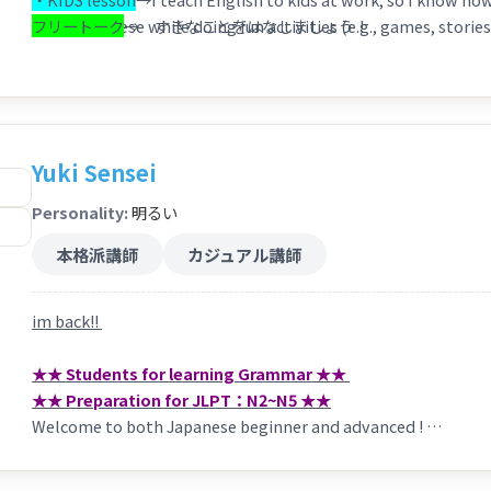
learn Japanese while doing fun activities (e.g., games, stories
フリートーク
→ すきなことをはなしましょう！
・Free Talk
→ Let's talk about your favorite topics!
Please let me know if you want to focus on anything in particu
Yuki Sensei
Personality:
明るい
本格派講師
カジュアル講師
​im back!!
★★ Students for learning Grammar ★★
★★ Preparation for JLPT：N2~N5 ★★
Welcome to both Japanese beginner and advanced !
★★文法（ぶんぽう）やJLPTの勉強（べんきょう）★★