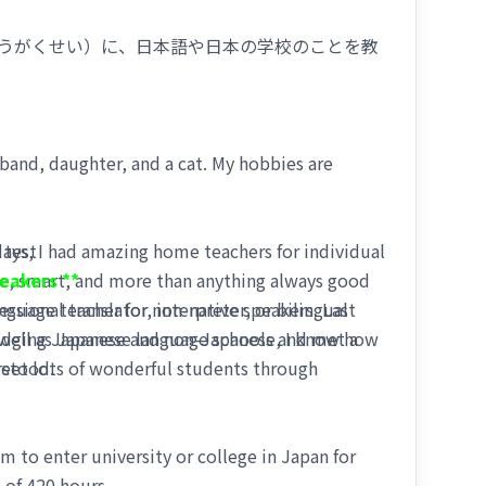
ing company (maritime logistics industry) as sales
oss the world.
うがくせい）に、日本語や日本の学校のことを教
 score and “Secretary test”.
sband, daughter, and a cat. My hobbies are
 days, I had amazing home teachers for individual
 test
le, smart, and more than anything always good
eakers **
ifornia Davisに10か月間留学（りゅうがく）
nguage teacher for non-native speakers. Last
sional translator, interpreter, or bilingual
s well as Japanese language schools and met a
bridging Japanese and non-Japanese, I know how
 meet lots of wonderful students through
rstood.
キーが好きです！
 to enter university or college in Japan for
 of 420 hours