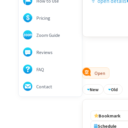
open details
How to Use
Pricing
Zoom Guide
Reviews
FAQ
Open
Contact
New
Old
Bookmark
Schedule