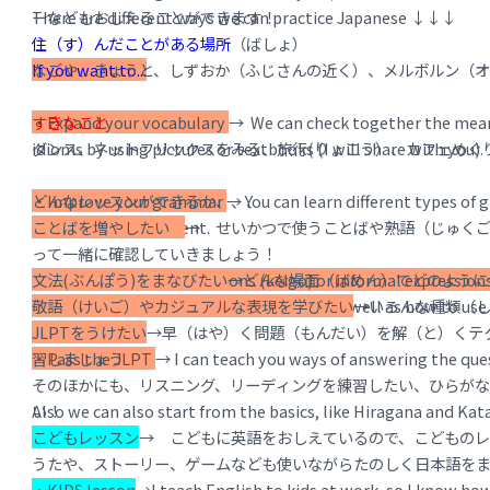
There are different ways we can practice Japanese ↓↓↓
ーなどもおしえることができます！
住（す）んだことがある場所
（ばしょ）
If you want to...
なごや、きょうと、しずおか（ふじさんの近く）、メルボルン（
・Expand your vocabulary
すきなこと
→ We can check together the meanin
idioms by using pictures or textbooks (I will share with you).
ダンス、ネットフリックスをみる、旅行(りょこう）、カフェめぐ
・Improve your grammar
どんなレッスンができるか、、、
→ You can learn different types of
until you feel confident.
ことばを増やしたい
→ せいかつで使うことばや熟語（じゅく
って一緒に確認していきましょう！
・Practice formal expressions (keigo) or informal expression
文法(ぶんぽう)をまなびたい
→どんな場面（ばめん）でどのように
or informal language are used in Japan, as well as how to use
敬語（けいご）やカジュアルな表現を学びたい
→いろんな種類（
JLPTをうけたい
→早（はや）く問題（もんだい）を解（と）くテ
・Pass the JLPT
習しましょう
→ I can teach you ways of answering the quest
そのほかにも、リスニング、リーディングを練習したい、ひらが
Also we can also start from the basics, like Hiragana and Kata
い！
you want to :)
こどもレッスン
→ こどもに英語をおしえているので、こどもの
うたや、ストーリー、ゲームなども使いながらたのしく日本語を
・KIDS lesson
→I teach English to kids at work, so I know how