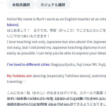
本格派講師
カジュアル講師
Hello! My name is Ruri! I work as an English teacher at an in
básico).
はじめまして！ るりです。学校（がっこう）でこどもにえいごを
いごでせつめいもできます！
I love teaching not only Japanese but also about the Japanes
not easy, but I obtained my Japanese teaching diploma in ord
easily as possible. I can help you be able to express your idea
I've lived in different cities:
Nagoya,Kyoto, Fuji (near Mt. Fuji
My hobbies are:
dancing (especially Tahitian dance), watching 
traveling
こんにちは！私（わたし）のなまえはマリです。スクールで英語（
Let’s have fun while learning Japanese together! In principle,
ます。日本語（にほんご）を学（まな）ぶことは難（むずか）し
can ask me in English if it easier for you :)
本語で言いたいことを表現（ひょうげん）ができるようになりま