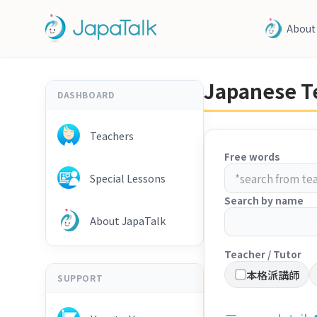
About
Japanese Te
DASHBOARD
Teachers
Free words
Special Lessons
Search by name
About JapaTalk
Teacher / Tutor
本格派講師
SUPPORT