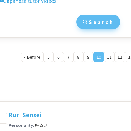
Japanese tutor videos
Search
« Before
5
6
7
8
9
10
11
12
1
Ruri Sensei
Personality:
明るい