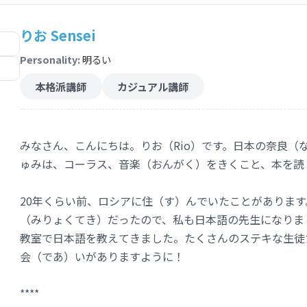
★★
初心者（しょしんしゃ）も大歓迎（だいかんげい）
★★
りお Sensei
< Written in both English & Japanese >
Personality:
明るい
Hi,everyone My name is Yuki.
本格派講師
カジュアル講師
- I was born and raised in Tokyo.
Currently I'm living in Sing
- I graduated from Waseda University,
Bachelor of Human S
- I like traveling abroad, Formula 1 & wine/whiskey.
みなさん、こんにちは。りお（Rio）です。日本の奈良（
★What do I teach in class?
ゅみは、コーラス、音楽（おんがく）をきくこと、本を読
My lesson is held both in English and Japanese whichever you
I can mainly support your studying
Japanese Grammar &
Pr
20年くらい前、ロシアに住（す）んでいたことがありま
（みりょくてき）だったので、私も日本語の先生になりま
I will ask your wishes for the lesson at the first lesson.
教室で日本語を教えてきました。たくさんのステキな生徒
You can take a single or a short-term lesson, also weekly regu
会（であ）いがありますように！
I promise an attractive and a relaxing class so that you can 
★With Textbook :
Preparation for JLPT 「Nihongo Souma
****
Series : Grammar・Reading・Vocabulary・Kanji