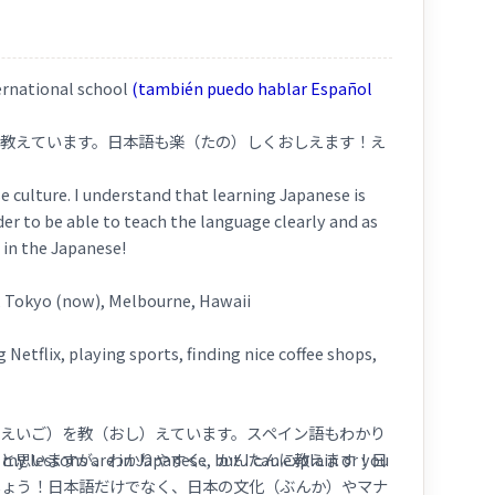
ternational school
(también puedo hablar Español
教えています。日本語も楽（たの）しくおしえます！え
e culture. I understand that learning Japanese is
er to be able to teach the language clearly and as
s in the Japanese!
), Tokyo (now), Melbourne, Hawaii
Netflix, playing sports, finding nice coffee shops,
えいご）を教（おし）えています。スペイン語もわかり
 my lessons are in Japanese, but I can explain or you
いと思いますが、わかりやすく、かんたんに教えます！日
しょう！日本語だけでなく、日本の文化（ぶんか）やマナ