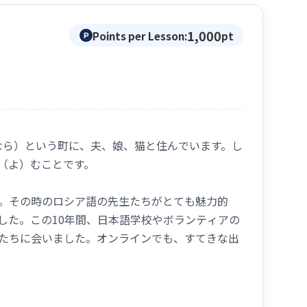
1,000
Points per Lesson:
pt
apore
.
cience.
なら）という町に、夫、娘、猫と住んでいます。し
（よ）むことです。
 want. Don't worry about your Japanese skill.
eparation for JLPT / BJT test.
す。その時のロシア語の先生たちがとても魅力的
した。この10年間、日本語学校やボランティアの
たちに会いました。オンラインでも、すてきな出
lar lessons.
ask whatever you want.
tome」