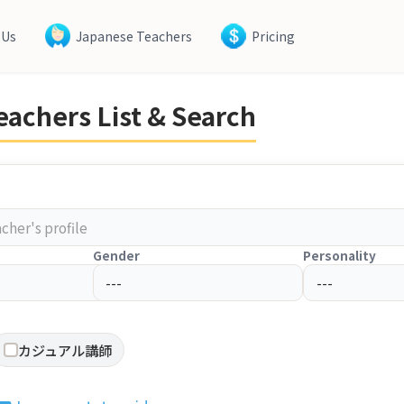
 Us
Japanese Teachers
Pricing
achers List & Search
Gender
Personality
カジュアル講師