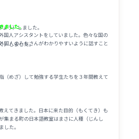
class, please send me on
Skype
before our lesson.
anding of Japanese politics, society, and culture.
きました。
ょう）しました。
vocabulary and phrases.
外国人アシスタントをしていました。色々な国の
a wider context, comparing it with the place you are
外国人のみなさんがわかりやすいように話すこと
）しました。
between your country and Japan
指（めざ）して勉強する学生たちを３年間教えて
教えてきました。日本に来た目的（もくてき）も
acher at a cram school.
が集まる町の日本語教室はまさに人種（じんし
 to local students who learn Japanese in a
ました。
Competency Test” to pass it in the near future.