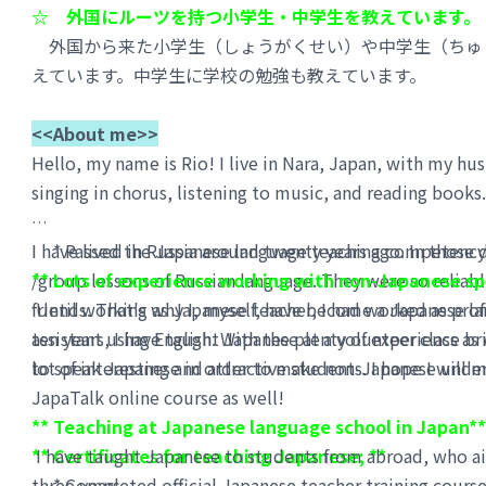
❁
Currently I have been working at one of the bigggest Shipp
☆ 外国にルーツを持つ小学生・中学生を教えています。
managemet in Japan and dealing with import and export acr
外国から来た小学生（しょうがくせい）や中学生（ちゅ
❁
The qualifications I have are “Eiken” Level Pre-1, TOEIC 880
えています。中学生に学校の勉強も教えています。
＊＊＊＊＊＊＊＊＊＊＊＊＊＊＊＊＊＊＊＊＊＊＊＊＊＊＊＊
<<About me>>
＊Camera OFF is also OK.
Hello, my name is Rio! I live in Nara, Japan, with my hu
singing in chorus, listening to music, and reading books.
I'm looking forward to seeing you soon in my class!!!
はじめまして！Yukiです。
I have lived in Russia around twenty years ago. In those
* Passed the Japanese language teaching competency
/group lessons of Russian language. They were so reliab
** Lots of experience working with non-Japanese sp
★早稲田大学（だいがく）卒業（そつぎょう）、University of Cal
friends. That's why I, myself, have become a Japanese la
Until working as Japanese teacher, I had worked as profes
大学在学中（ざいがくちゅう）にUC Davis へ留学をし
した。
ま
ten years, I have taught Japanese at a volunteer class a
assistant using English. With the plenty of experience 
★シンガポールに住んで、はたいていました。
lot of interesting and attractive students. I hope I will
to speak Japanese in order to make non-Japanese unde
日常的（にちじょうてき）な英語が話せます。
JapaTalk online course as well!
★東京生まれ・育ち（そだち）、海外旅行・F１、ワイン/ウイス
​
** Teaching at Japanese language school in Japan**
＊＊＊＊＊＊＊＊＊＊＊＊＊＊＊＊＊＊＊＊＊＊＊＊＊＊＊＊
** Certificates for teaching Japanese; **
I have taught Japanese to students from abroad, who aim
・レッスン内容
❁ 文法：JLPT（日本語能力検定）テスト対策（Level：N2~N5)
* Completed official Japanese teacher training course
three years.