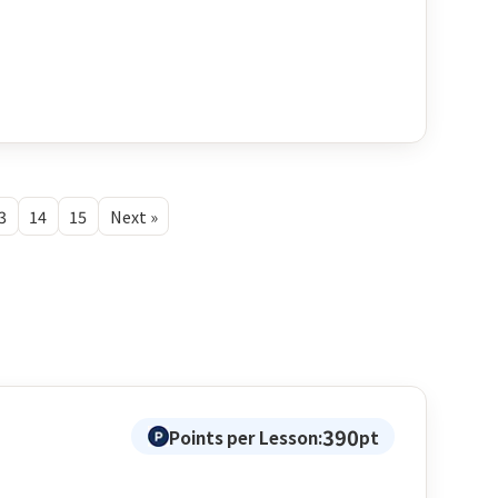
3
14
15
Next »
390
Points per Lesson:
pt