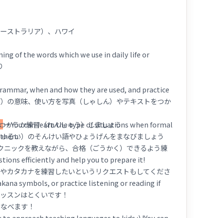
オーストラリア）、ハワイ
g of the words which we use in daily life or
り
 grammar, when and how they are used, and practice
ご）の意味、使い方を写真（しゃしん）やテキストをつか
s
つかうか練習（れんしゅう）しましょう
→ You can learn the type of situations when formal
 them.
しゅるい）のそんけい語やひょうげんをまなびましょう
クニックを教えながら、合格（ごうかく）できるよう練
ions efficiently and help you to prepare it!
なやカタカナを練習したいというリクエストもしてくださ
kana symbols, or practice listening or reading if
レッスンはとくいです！
まなべます！
 to approach teaching languages to kids :) !You can