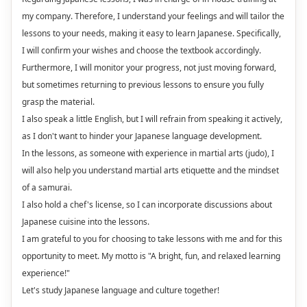
my company. Therefore, I understand your feelings and will tailor the
lessons to your needs, making it easy to learn Japanese. Specifically,
I will confirm your wishes and choose the textbook accordingly.
Furthermore, I will monitor your progress, not just moving forward,
but sometimes returning to previous lessons to ensure you fully
grasp the material.
I also speak a little English, but I will refrain from speaking it actively,
as I don't want to hinder your Japanese language development.
In the lessons, as someone with experience in martial arts (judo), I
will also help you understand martial arts etiquette and the mindset
of a samurai.
I also hold a chef's license, so I can incorporate discussions about
Japanese cuisine into the lessons.
I am grateful to you for choosing to take lessons with me and for this
opportunity to meet. My motto is "A bright, fun, and relaxed learning
experience!"
Let's study Japanese language and culture together!