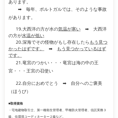
あります。
➡ 毎年、ポルトガルでは、そのような事故
があります。
19.大西洋の方が水の
気温が寒い
➡ 大西洋
の方が
水温が低い
20.深海でその怪物がもし存在したら
もう見つ
かったはずです。
➡
もう見つかっているはず
です。
21.竜宮のつかい・・・竜宮は海の中の王
宮・・・王宮の召使い
22.自分におめでとう ➡ 自分へのご褒美
（ほうび）
■取得資格
・宅地建物取引士、第一種衛生管理者、甲種防火管理者、信託実務３
級、住環境コーディネーター２級など。