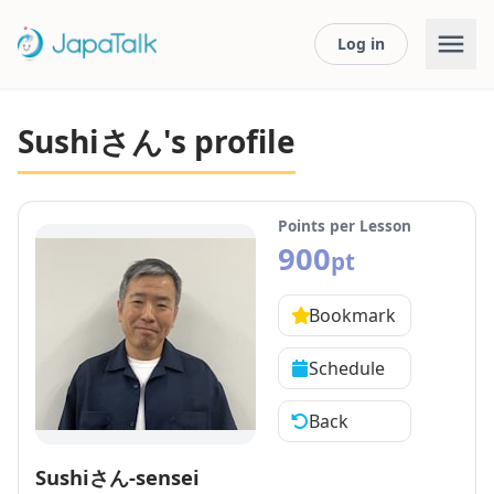
Log in
Sushiさん's profile
Points per Lesson
900
pt
Bookmark
Schedule
Back
Sushiさん-sensei