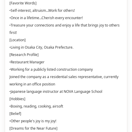
[Favorite Words]
‣Self-interest, altruism...Work for others!
‣Once in a lifetime...Cherish every encounter!
‣Treasure your connections and enjoy a life that brings joy to others
first!
[Location]
‣Living in Osaka City, Osaka Prefecture.
[Research Profile]
‣Restaurant Manager
‣Working for a publicly listed construction company
Joined the company as a residential sales representative, currently
working in an office position
‣Japanese language instructor at NOVA Language School
[Hobbies]
‣Boxing, reading, cooking, airsoft
[Belief]
‣Other people's joy is my joy!
[Dreams for the Near Future]