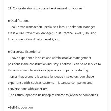
21. Congratulations to yourself ➡ A reward for yourself
■ Qualifications
- Real Estate Transaction Specialist, Class 1 Sanitation Manager,
Class A Fire Prevention Manager, Trust Practice Level 3, Housing
Environment Coordinator Level 2, etc.
■ Corporate Experience
- I have experience in sales and administrative management
positions in the construction industry. I believe I can be of service to
those who want to work in a Japanese company by sharing
topics that ordinary Japanese language instructors don't have
experience with, such as customs in Japanese companies and
conversations with superiors.
Let's study Japanese using topics related to Japanese companies.
■Self-Introduction