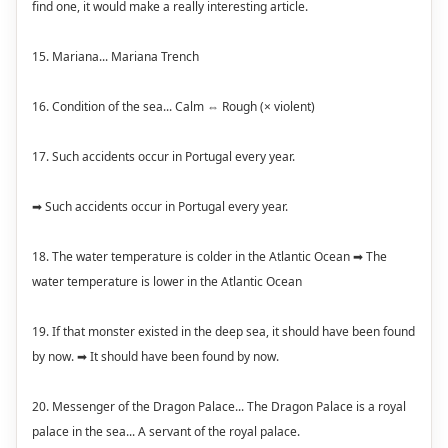
find one, it would make a really interesting article.
15. Mariana... Mariana Trench
16. Condition of the sea... Calm ⇔ Rough (× violent)
17. Such accidents occur in Portugal every year.
➡ Such accidents occur in Portugal every year.
18. The water temperature is colder in the Atlantic Ocean ➡ The
water temperature is lower in the Atlantic Ocean
19. If that monster existed in the deep sea, it should have been found
by now. ➡ It should have been found by now.
20. Messenger of the Dragon Palace... The Dragon Palace is a royal
palace in the sea... A servant of the royal palace.