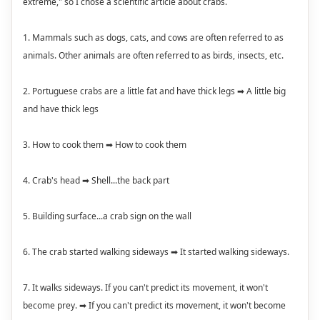
extreme," so I chose a scientific article about crabs.
1. Mammals such as dogs, cats, and cows are often referred to as
animals. Other animals are often referred to as birds, insects, etc.
2. Portuguese crabs are a little fat and have thick legs ➡ A little big
and have thick legs
3. How to cook them ➡ How to cook them
4. Crab's head ➡ Shell...the back part
5. Building surface...a crab sign on the wall
6. The crab started walking sideways ➡ It started walking sideways.
7. It walks sideways. If you can't predict its movement, it won't
become prey. ➡ If you can't predict its movement, it won't become