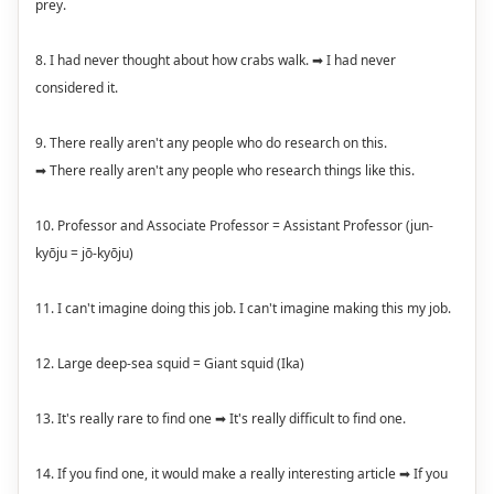
prey.
8. I had never thought about how crabs walk. ➡ I had never
considered it.
9. There really aren't any people who do research on this.
➡ There really aren't any people who research things like this.
10. Professor and Associate Professor = Assistant Professor (jun-
kyōju = jō-kyōju)
11. I can't imagine doing this job. I can't imagine making this my job.
12. Large deep-sea squid = Giant squid (Ika)
13. It's really rare to find one ➡ It's really difficult to find one.
14. If you find one, it would make a really interesting article ➡ If you