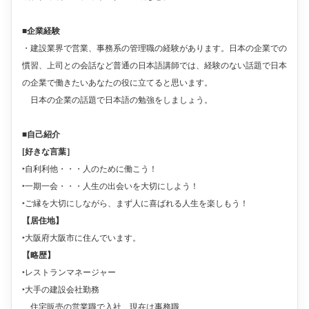
■企業経験
・建設業界で営業、事務系の管理職の経験があります。日本の企業での
慣習、上司との会話など普通の日本語講師では、経験のない話題で日本
の企業で働きたいあなたの役に立てると思います。
日本の企業の話題で日本語の勉強をしましょう。
■自己紹介
[好きな言葉］
‣自利利他・・・人のために働こう！
‣一期一会・・・人生の出会いを大切にしよう！
‣ご縁を大切にしながら、まず人に喜ばれる人生を楽しもう！
【居住地】
‣
大阪府大阪市に住んでいます。
【略歴】
レストランマネージャー
‣
建設会社勤務
‣大手の
住宅販売の営業職で入社、現在は事務職