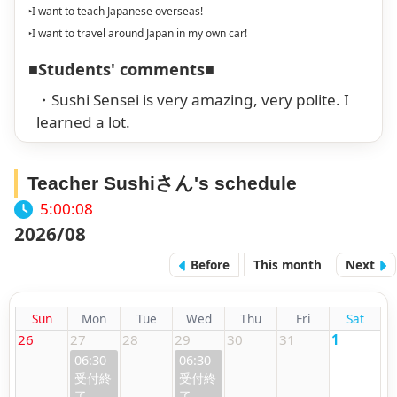
‣I want to teach Japanese overseas!
‣I want to travel around Japan in my own car!
■Students' comments■
・Sushi Sensei is very amazing, very polite. I
learned a lot.
Teacher Sushiさん's schedule
5:00:09
2026/08
Before
This month
Next
Sun
Mon
Tue
Wed
Thu
Fri
Sat
26
27
28
29
30
31
1
06:30
06:30