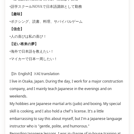
‣語学スクールNOVAで日本語講師として勤務
【趣味】
ボクシング、読書、料理、サバイバルゲーム
‣
【信念】
人の喜びは私の喜び！
‣
【近い将来の夢】
‣海外で日本語を教えたい！
‣マイカーで日本一周したい！
【In English】※AI translation
I live in Osaka, Japan. During the day, I work for a major construction
company, and I mainly teach Japanese in the evenings and on
weekends.
My hobbies are Japanese martial arts (judo) and boxing. My special
skill is cooking, and I also hold a chef's license. It's a little
embarrassing to say this about myself, but I'm a Japanese language
instructor who is "gentle, polite, and humorous."
Regarding Japanese lessons, I was in charge of in-house training at