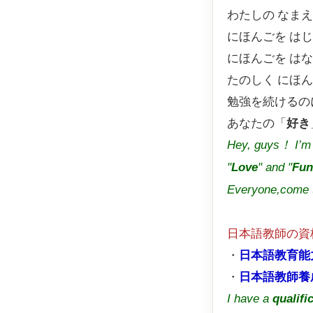
わたしの なまえ
にほんごを はじ
にほんごを はな
たのしく にほん
勉強を続けるの
あなたの「
好き
Hey, guys！ I’
"
Love
" and "
Fun
Everyone,come t
日本語教師の資
・
日本語教育能
・
日本語教師養
I have a
qualifi