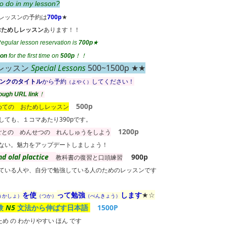
o do in my lesson?
レッスンの予約は
700p
★
おためしレッスン
あります！！
gular lesson reservation is
700p
★
son
for the first time on
500p
！！
レッスン
Special Lessons
500~1500p ★★
リンクのタイトル
から予約
してください！
（よやく）
ough URL link
！
500p
めての おためしレッスン
しても、１コマあたり390pです。
1200p
ごとの めんせつの れんしゅうをしよう
ない。魅力をアップデートしましょう！
nd olal plactice
900p
教科書の復習と口頭練習
ている人や、自分で勉強している人のためのレッスンです
を使
って勉強
します
★☆
うかしょ）
（つか）
（べんきょう）
験
N5
文法から伸ばす日本語
1500P
 ため の わかりやすい ほん です