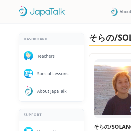
About
そらの/SOLA
DASHBOARD
Teachers
Special Lessons
About JapaTalk
SUPPORT
そらの/SOLANO