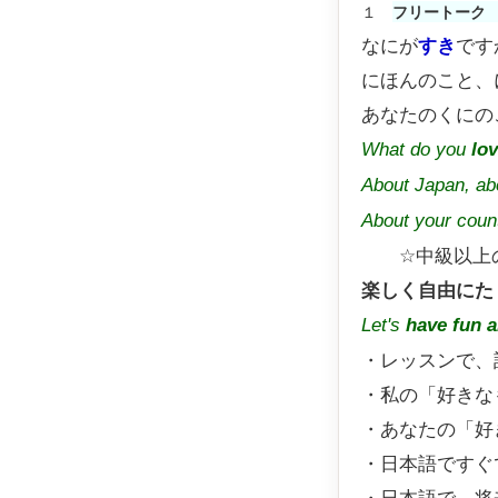
１
フリートー
なにが
すき
です
にほんのこと、
あなたのくにの
What do you
lo
About Japan, ab
About your coun
☆中級以上の
楽しく自由にた
Let's
have fun an
・レッスンで、
・私の「好きなも
・あなたの「好きな
・日本語ですぐ
・日本語で、将