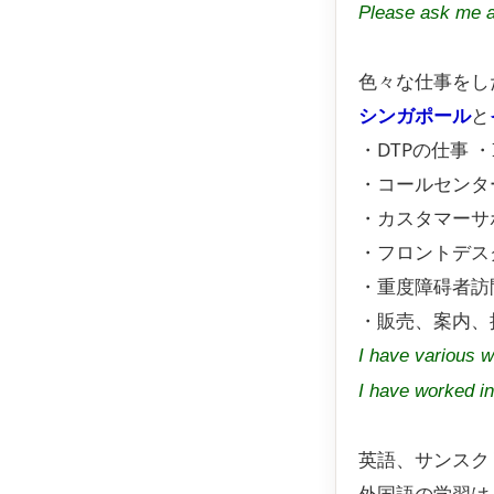
Please ask me a
色々な仕事をし
シンガポール
と
・DTPの仕事 ・
・コールセンタ
・カスタマーサ
・フロントデス
・重度障碍者訪
・販売、案内、接
I have various 
I have worked i
英語、サンスク
外国語の学習は