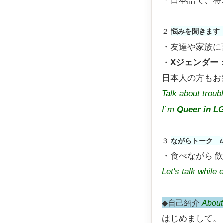
２
悩みを聞きます
・友達や家族に
・
Xジェンダー
日本人の方もお
Talk about troubl
I`m
Queer in 
３
ながらトーク
t
・食べながら 
Let's talk while 
◆自己紹介
Abou
はじめまして。