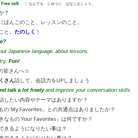
：
ク
Free talk
なんでも じゆうに はなしましょう。
か？
にほんごのこと、レッスンのこと。
こと。
たのしく
！
ve?
out Japanese language, about lessons.
try.
Fun!
皆さんへ☆
くさん
話して、会話力をUPしましょう
d talk a lot freely
and improve your conversation skills
話したい内容やテーマはありますか？
の My Favorites」との共通点はありましたか？
もの Your Favorites」は何ですか？
できるようになりたい事は？
来できるようになりたい事は？