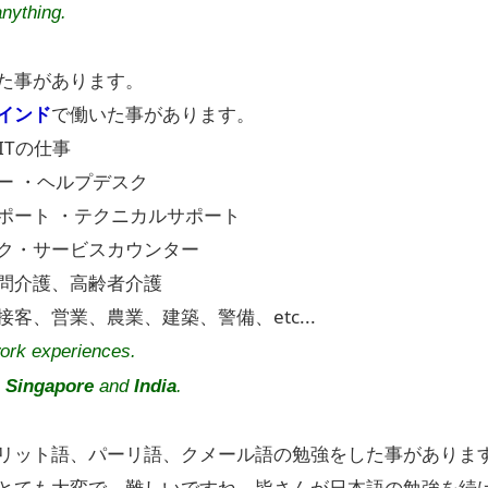
nything.
た事があります。
インド
で働いた事があります。
ITの仕事
ー ・ヘルプデスク
ポート ・テクニカルサポート
ク・サービスカウンター
問介護、高齢者介護
客、営業、農業、建築、警備、etc...
work experiences.
n
Singapore
and
India
.
リット語、パーリ語、クメール語の勉強をした事がありま
とても大変で、難しいですね。皆さんが日本語の勉強を続