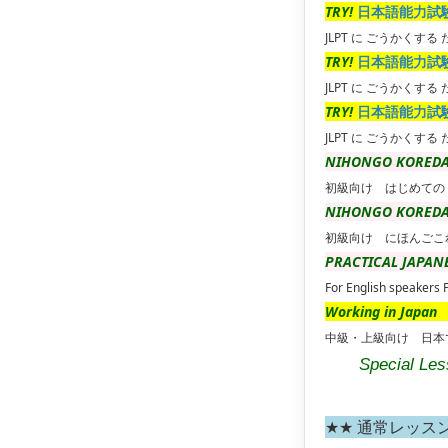
TRY!
日本語能力試
JLPT に ごうかくする
TRY!
日本語能力試
JLPT に ごうかくする
TRY!
日本語能力試
JLPT に ごうかくする
NIHONGO KORED
初級向け はじめての
NIHONGO KORED
初級向け にほんごこ
PRACTICAL JAPAN
For English speakers 
Working in Japan
中級・上級向け 日本
Special Le
★★ 通常レッス