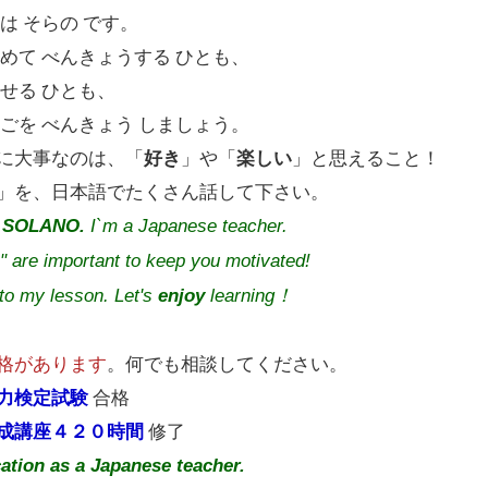
は そらの です。
めて べんきょうする ひとも、
せる ひとも、
ごを べんきょう しましょう。
に大事なのは、「
好き
」や「
楽しい
」と思えること！
」を、日本語でたくさん話して下さい。
m
SOLANO.
I`m a Japanese teacher.
" are important to keep you motivated!
o my lesson. Let's
enjoy
learning！
格があります
。何でも相談してください。
力検定試験
合格
成講座４２０時間
修了
cation as a Japanese teacher.