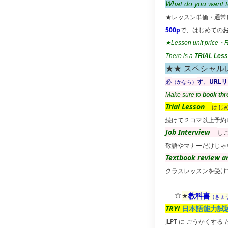
What do you want t
★レッスン単価・通常
500p
で、はじめての
★Lesson unit price・Re
There is a
TRIAL Les
★★ スペシャル
必
ず、
URL
（かなら）
Make sure to
book thr
Trial Lesson
はじ
続けて２コマ以上予約
Job Interview
し
敬語やマナーだけじゃ
Textbook review a
クラスレッスンを受け
☆
★
教科書
（きょ
TRY!
日本語能力試
JLPT に ごうかくする