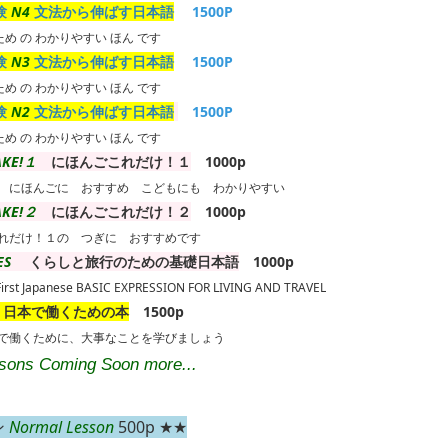
験
N4
文法から伸ばす日本語
1500P
 ため の わかりやすい ほん です
験
N3
文法から伸ばす日本語
1500P
 ため の わかりやすい ほん です
験
N2
文法から伸ばす日本語
1500P
 ため の わかりやすい ほん です
AKE!１
にほんごこれだけ！１
1000p
 にほんごに おすすめ こどもにも わかりやすい
AKE!２
にほんごこれだけ！２
1000p
れだけ！１の つぎに おすすめです
ES
くらしと旅行のための基礎日本語
1000p
First Japanese
BASIC EXPRESSION FOR LIVING AND TRAVEL
日本で働くための本
1500p
で働くために、大事なことを学びましょう
ssons Coming Soon more...
ン
Normal Lesson
500p ★★