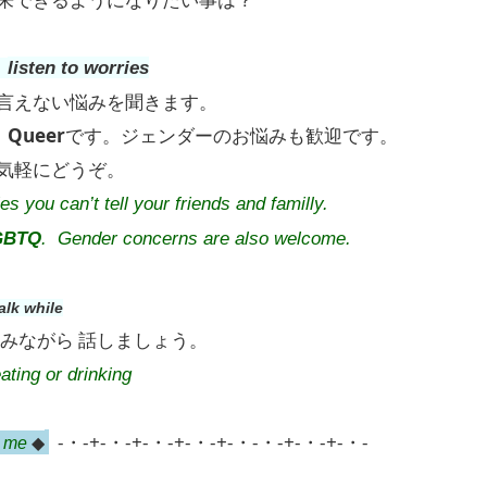
listen to worries
言えない悩みを聞きます。
：
Queer
です。ジェンダーのお悩みも歓迎です。
気軽にどうぞ。
es you can’t tell your friends and familly.
LGBTQ
. Gender concerns are also welcome.
alk while
飲みながら 話しましょう。
eating or drinking
-・-+-・-+-・-+-・-+-・-・-+-・-+-・-
◆
t me