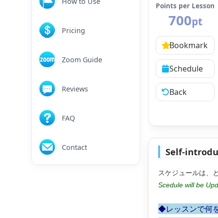
How to Use
Points per Lesson
700
pt
Pricing
Bookmark
Zoom Guide
Schedule
Reviews
Back
FAQ
Contact
Self-introd
スケジュールは、
Scedule will be Upd
◆レッスンで何