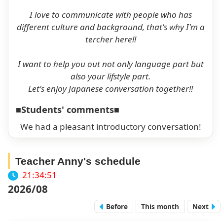
I love to communicate with people who has
different culture and background, that's why I'm a
tercher here!!
I want to help you out not only language part but
also your lifstyle part.
Let's enjoy Japanese conversation together!!
■Students' comments■
We had a pleasant introductory conversation!
Teacher Anny's schedule
21:34:52
2026/08
Before
This month
Next