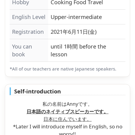
Hobby
Cooking
Food
Travel
English Level
Upper-intermediate
Registration
2021年6月11日(金)
You can
until 1時間 before the
book
lesson
*All of our teachers are native Japanese speakers.
Self-introduction
私の名前はAnnyです。
日本語のネイティブスピーカーです。
日本に住んでいます。
*Later I will introduce myself in English, so no
worry!!