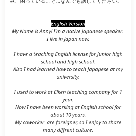
み、困っていること…なんでも話してください。
English Version
My Name is Anny! I'm a native Japanese speaker.
I live in japan now.
I have a teaching English license for Junior high
school and high school.
Also I had learned how to teach Japapese at my
university.
I used to work at Eiken teaching company for 1
year.
Now I have been working at English school for
about 10 years.
My coworker are foreigner, so I enjoy to share
many diffrent culture.