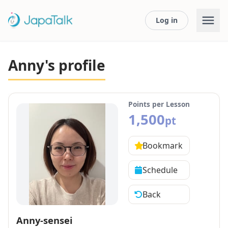
Log in
Anny's profile
Points per Lesson
1,500
pt
Bookmark
Schedule
Back
Anny-sensei