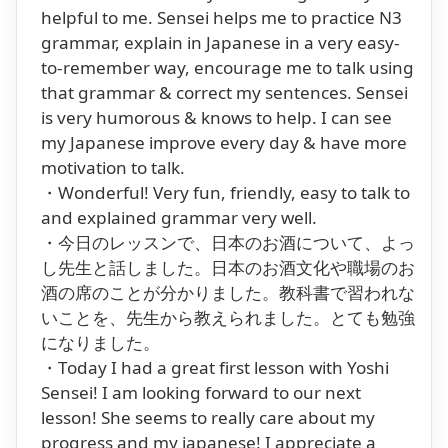
helpful to me. Sensei helps me to practice N3
grammar, explain in Japanese in a very easy-
to-remember way, encourage me to talk using
that grammar & correct my sentences. Sensei
is very humorous & knows to help. I can see
my Japanese improve every day & have more
motivation to talk.
・Wonderful! Very fun, friendly, easy to talk to
and explained grammar very well.
・今日のレッスンで、日本のお酒について、よっ
し先生と話しました。日本のお酒文化や職場のお
酒の席のことが分かりました。教科書で習われな
いことを、先生から教えられました。とても勉強
になりました。
・Today I had a great first lesson with Yoshi
Sensei! I am looking forward to our next
lesson! She seems to really care about my
progress and my japanese! I appreciate a