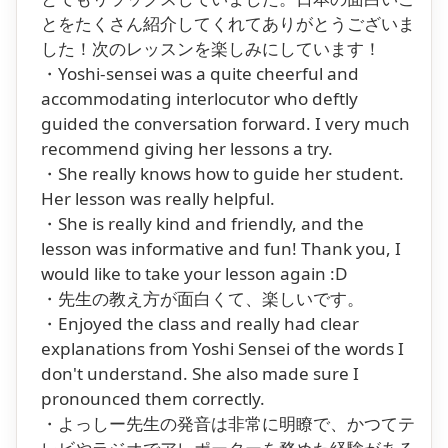
とをたくさん紹介してくれてありがとうございま
した！次のレッスンを楽しみにしています！
・Yoshi-sensei was a quite cheerful and
accommodating interlocutor who deftly
guided the conversation forward. I very much
recommend giving her lessons a try.
・She really knows how to guide her student.
Her lesson was really helpful.
・She is really kind and friendly, and the
lesson was informative and fun! Thank you, I
would like to take your lesson again :D
・先生の教え方が面白くて、楽しいです。
・Enjoyed the class and really had clear
explanations from Yoshi Sensei of the words I
don't understand. She also made sure I
pronounced them correctly.
・よっしー先生の発音は非常に明瞭で、かつてテ