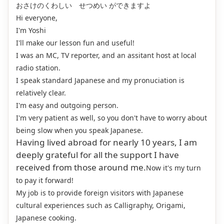
おさけのくわしい せつめい ができますよ
Hi everyone,
I'm Yoshi
I'll make our lesson fun and useful!
I was an MC, TV reporter, and an assitant host at local
radio station.
I speak standard Japanese and my pronuciation is
relatively clear.
I'm easy and outgoing person.
I'm very patient as well, so you don't have to worry about
being slow when you speak Japanese.
Having lived abroad for nearly 10 years, I am
deeply grateful for all the support I have
received from those around me.
Now it's my turn
to pay it forward!
My job is to provide foreign visitors with Japanese
cultural experiences such as Calligraphy, Origami,
Japanese cooking.