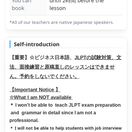
You can
until 2時間 before the
book
lesson
*All of our teachers are native Japanese speakers.
Self-introduction
【重要】☆ビジネス日本語、
JLPTの試験対策、文
法、面接練習と原稿直しのレッスンはできませ
ん。予約をしないでください。
【Important Notice 】
☆What I am NOT available
＊ I won't be able to teach JLPT exam preparation
and grammar in detail since I am not a
professional.
＊ I will not be able to help students with job interview