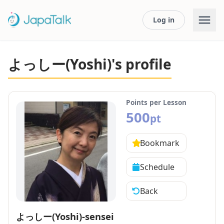
Log in
よっしー(Yoshi)'s profile
Points per Lesson
500
pt
Bookmark
Schedule
Back
よっしー(Yoshi)-sensei