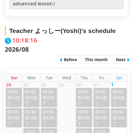
advanced lesson）
Teacher よっしー(Yoshi)'s schedule
10:18:16
2026/08
Before
This month
Next
Sun
Mon
Tue
Wed
Thu
Fri
Sat
26
27
28
29
30
31
1
09:00
09:00
09:00
09:00
09:00
09:00
09:30
09:30
09:30
09:30
09:30
09:30
10:00
10:00
10:00
10:00