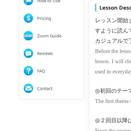
How to Use
Lesson Desc
Pricing
レッスン開始
すように読ん
Zoom Guide
カジュアルで
Before the lesso
Reviews
lesson. I will c
FAQ
used in everyda
Contact
◎初回のテー
The first theme
◎２回目以降
From the second 