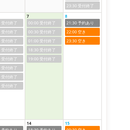
23:30
7
8
0
00:00
21:30
0
00:30
22:00
0
01:00
23:30
0
18:30
0
19:00
0
0
0
14
15
0
18:30
00:30