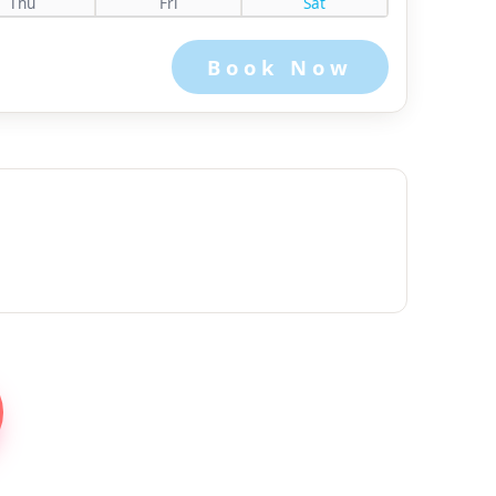
Thu
Fri
Sat
Book Now