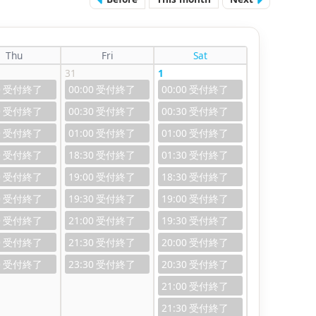
Thu
Fri
Sat
31
1
0
00:00
00:00
0
00:30
00:30
0
01:00
01:00
0
18:30
01:30
0
19:00
18:30
0
19:30
19:00
0
21:00
19:30
0
21:30
20:00
0
23:30
20:30
21:00
21:30