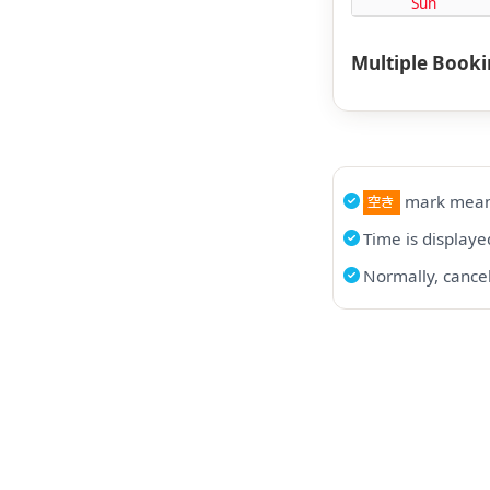
Sun
Multiple Book
mark means
Time is displaye
Normally, cancel