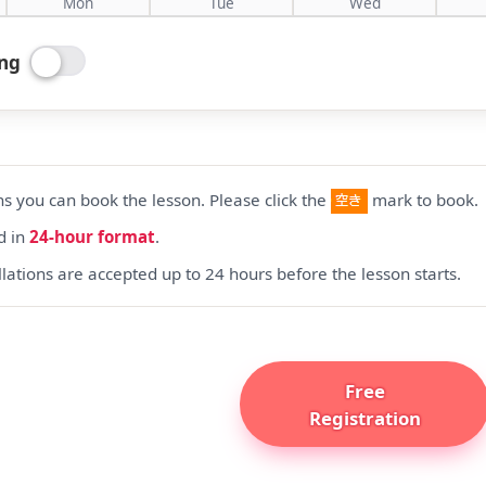
Mon
Tue
Wed
ing
 you can book the lesson. Please click the
mark to book.
d in
24-hour format
.
lations are accepted up to 24 hours before the lesson starts.
Free
Registration