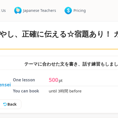
 Us
Japanese Teachers
Pricing
やし、正確に伝える☆宿題あり！ カジ
テーマに合わせた文を書き、話す練習もしまし
500
One lesson
pt
nsei
You can book
until 3時間 before
Back