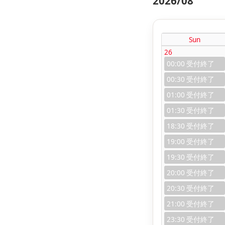
2026/08
Sun
26
00:00
00:30
01:00
01:30
18:30
19:00
19:30
20:00
20:30
21:00
23:30