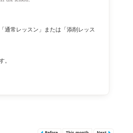
「通常レッスン」または「添削レッス
す。
Before
This month
Next