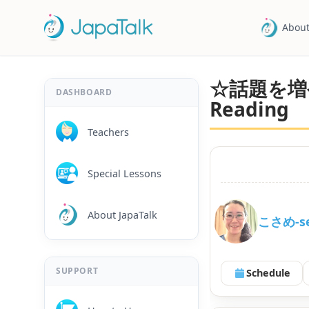
About
☆話題を増
DASHBOARD
Reading
Teachers
Special Lessons
About JapaTalk
こさめ-se
SUPPORT
Schedule