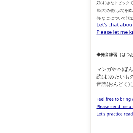
好(す)きなトピック
飲(の)み物(もの)を
何(なに)について話
Let's chat abou
Please let me k
◆発音練習（はつおんれん
マンガや本(ほん
読(よ)みたいも
音読(おんどく)
Feel free to bring
Please send me a c
Let's practice rea