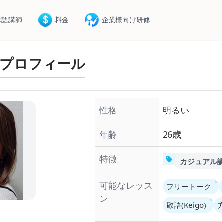
本語講師
料金
企業様向け研修
プロフィール
性格
明るい
年齢
26歳
特徴
カジュアル
可能なレッス
フリートーク
ン
敬語(Keigo)
方