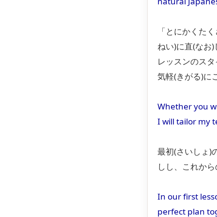
natural Japane
「とにかくたく
ねい)に直(なお
レッスンのスタイ
気軽(きがる)に
Whether you wan
I will tailor m
最初(さいしょ)
しし、これからの
In our first le
perfect plan to