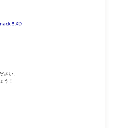
snack ‼ XD
ください。
しょう！