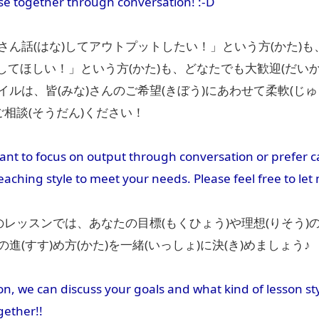
se together through conversation! :-D
さん話(はな)してアウトプットしたい！」という方(かた)も
)してほしい！」という方(かた)も、どなたでも大歓迎(だい
ルは、皆(みな)さんのご希望(きぼう)にあわせて柔軟(じゅうな
ご相談(そうだん)ください！
t to focus on output through conversation or prefer car
y teaching style to meet your needs. Please feel free to l
のレッスンでは、あなたの目標(もくひょう)や理想(りそう)
進(すす)め方(かた)を一緒(いっしょ)に決(き)めましょう♪
sson, we can discuss your goals and what kind of lesson sty
gether!!