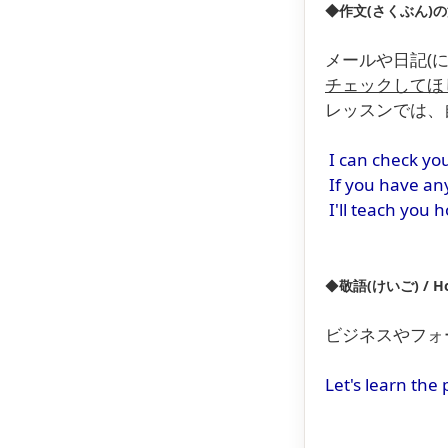
◆作文(さくぶん)の添削
メールや日記(に
チェックしてほ
レッスンでは、自
I can check you
If you have any
I'll teach you 
◆
敬語(けいご) / Hon
ビジネスやフォー
Let's learn the