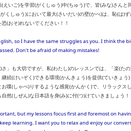
語(えいご)を学習(がくしゅう)中(ちゅう)で、皆(みな)さんと
がくしゅう)において最大(さいだい)の壁(かべ)は、恥(は)
を恐(おそ)れないでください！！
glish, so I have the same struggles as you. I think the b
assed. Don't be afraid of making mistakes!
)さ」も大切ですが、私(わたし)のレッスンでは、「楽(たの
く継続(けいぞく)できる環境(かんきょう)を提供(ていきょう
とお喋(しゃべ)りするような感覚(かんかく)で、リラックス
ら自然(しぜん)な日本語を身(み)に付(つ)けていきましょう！
ortant, but my lessons focus first and foremost on hav
eep learning. I want you to relax and enjoy our conversat