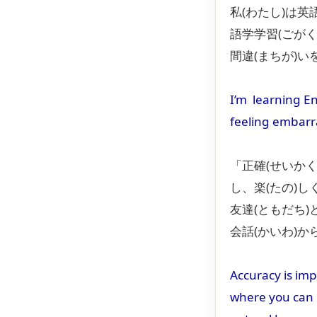
私(わたし)は英
語学学習(ごがく
間違(まちが)い
I’m learning En
feeling embarr
「正確(せいかく
し、楽(たの)し
友達(ともだち)
会話(かいわ)か
Accuracy is imp
where you can k