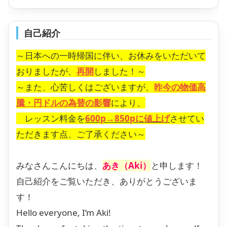
自己紹介
～日本への一時帰国に伴い、お休みをいただいて
おりましたが、
再開
しました！～
～また、心苦しくはございますが、
昨今の物価高
騰・円ドルの為替の影響
により、
レッスン料金を
600p→850pに値上げ
させてい
ただきます点、ご了承ください～
みなさんこんにちは、
あき（Aki）
と申します！
自己紹介をご覧いただき、ありがとうございま
す！
Hello everyone, I’m Aki!