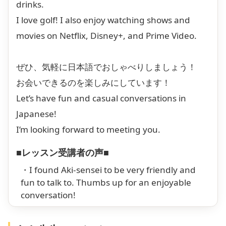
drinks.
I love golf! I also enjoy watching shows and
movies on Netflix, Disney+, and Prime Video.
ぜひ、気軽に日本語でおしゃべりしましょう！
お会いできるのを楽しみにしています！
Let’s have fun and casual conversations in
Japanese!
I’m looking forward to meeting you.
■レッスン受講者の声■
・I found Aki-sensei to be very friendly and
fun to talk to. Thumbs up for an enjoyable
conversation!