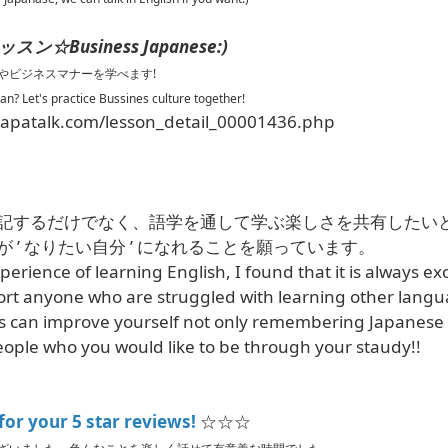
☆Business Japanese:)
やビジネスマナーを学べます!
an? Let's practice Bussines culture together!
japatalk.com/lesson_detail_00001436.php
記するだけでなく、語学を通して学ぶ楽しさを共有したい
 ’ なりたい自分 ’ になれることを願っています。
rience of learning English, I found that it is always exci
rt anyone who are struggled with learning other langu
s can improve yourself not only remembering Japanese
ple who you would like to be through your staudy!!
for your 5 star reviews!
☆☆☆