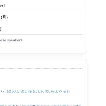
ed
(月)
可
nese speakers.
。いつも皆さんとお話しできることを、楽しみにしています♪
t dairy life to learn something new as I aim to provide a quality