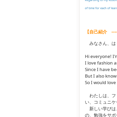
of time for each of lea
【自己紹介 ---- 
みなさん、はじめま
Hi everyone! I'
I love fashion 
Since I have b
But I also know h
So I would love
わたしは、ファ
い、コミュニケ
新しい学びは、
の、勉強をサポ