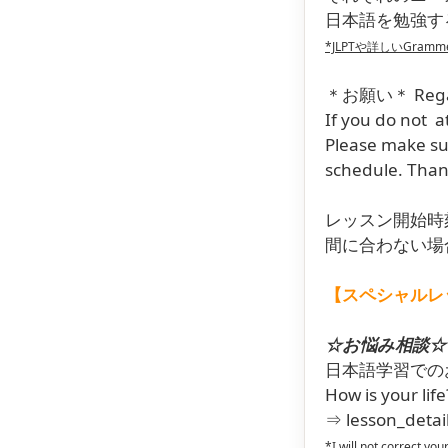
日本語を勉強す
*JLPTや詳しいGram
＊お願い＊ Regard
If you do not a
Please make sur
schedule. Than
レッスン開始時
間に合わない場合
【スペシャルレッスン 
☆お悩み相談☆
日本語学習での
How is your lif
⇒
lesson_deta
*I will not correct you