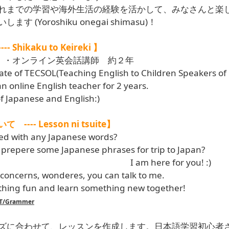
までの学習や海外生活の経験を活かして、みなさんと楽
 (Yoroshiku onegai shimasu)！
Shikaku to Keireki 】
保持 ・オンライン英会話講師 約２年
icate of TECSOL(Teaching English to Children Speakers o
n online English teacher for 2 years.
of Japanese and English:)
--- Lesson ni tsuite】
ed with any Japanese words?
 prepere some Japanese phrases for trip to Japan?
I am here for you! :)
 concerns, wonderes, you can talk to me.
ething fun and learn something new together!
LPT/Grammer
ズに合わせて、レッスンを作成します。日本語学習初心者