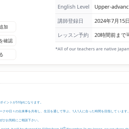
English Level
Upper-advanc
講師登録日
2024年7月15日
追加
レッスン予約
20時間前まで
を確認
*All of our teachers are native Japa
る
ポイントが510ptになります。
ークや日々の出来事を共有し、生活を通して学ぶ、1人1人に合った時間を目指して います
ぜひお気軽にご相談下さい。
th
point, it will be changed to 510pt from 15
November. In my lesson, we can share abou