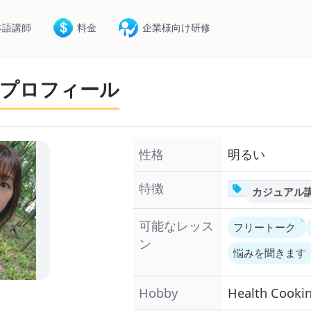
本語講師
料金
企業様向け研修
プロフィール
性格
明るい
特徴
カジュアル
可能なレッス
フリートーク
ン
悩みを聞きます
Hobby
Health
Cooki