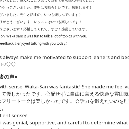
ざいました。色んなことを楽しく話せて有意義な時間でした。
がとうございました。説明は素晴らしいです。感謝します！
ざいました。先生と話すの、いつも楽しんでいます:)
りがとうございます！レッスンはいつも楽しいです！
うございます！応援してくれて、すごく感謝しています。
n, Waka san! It was fun to talk a lot of topics with you.
edback! I enjoyed talking with you today:)
s always make me motivated to support leaners and beco
nts!♡♡
者の声■
ith sensei Waka-San was fantastic! She made me feel v
くて優しかったです。心配せずに自由に言える快適な雰囲気
のフリートークは楽しかったです。会話力を鍛えたいのを理
た。
ient sensei!
was genial, supportive, and careful to determine what