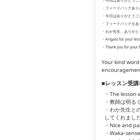
・今回はありがとうご
・フィードバックあり
・今日はありがとうご
・フィードバックをあ
・わか先生、ありがと
・Arigato for your lesso
・Thank you for your fe
Your kind word
encourageme
■レッスン受講
・The lesson w
・教師は明る
・わか先生と
してくれまし
・Nice and pat
・Waka-sensei 