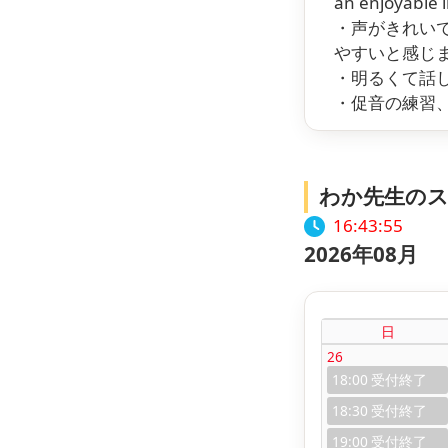
an enjoyable 
・声がきれい
やすいと感じ
・明るくて話
・促音の練習
わか先生の
16:43:56
2026年08月
日
26
18:00
18:30
19:00