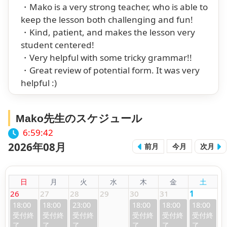
・Mako is a very strong teacher, who is able to
keep the lesson both challenging and fun!
・Kind, patient, and makes the lesson very
student centered!
・Very helpful with some tricky grammar!!
・Great review of potential form. It was very
helpful :)
Mako先生のスケジュール
6:59:43
2026年08月
前月
今月
次月
日
月
火
水
木
金
土
26
27
28
29
30
31
1
18:00
18:00
23:00
18:00
18:00
18:00