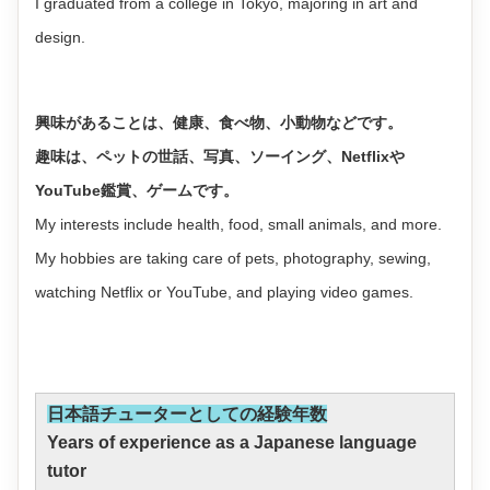
I graduated from a college in Tokyo, majoring in art and
design.
興味があることは、健康、食べ物、小動物などです。
趣味は、ペットの世話、写真、ソーイング、Netflixや
YouTube鑑賞、ゲームです。
My interests include health, food, small animals, and more.
My hobbies are taking care of pets, photography, sewing,
watching Netflix or YouTube, and playing video games.
日本語チューターとしての経験年数
Years of experience as a Japanese language
tutor