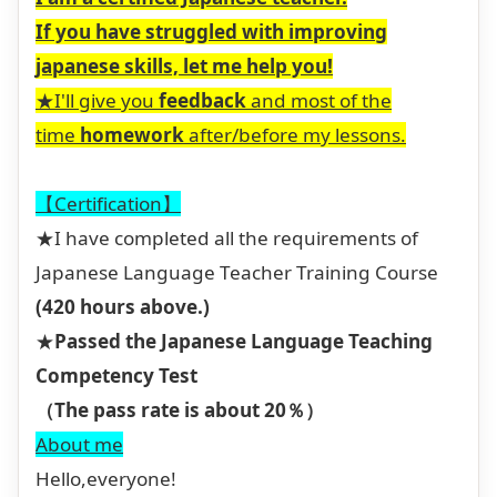
If you have struggled with improving
japanese skills, let me help you!
★I'll give you
feedback
and most of the
time
homework
after/before my lessons.
【Certification】
★I have completed all the requirements of
Japanese Language Teacher Training Course
(420 hours above.)
★
Passed the Japanese Language Teaching
Competency Test
（The pass rate is about 20％）
About me
Hello,everyone!