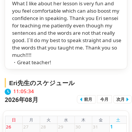
What I like about her lesson is very fun and
you feel comfortable which can also boost my
confidence in speaking. Thank you Eri sensei
for teaching me patiently even though my
sentences and the words are not that really
good. I`ll do my best to speak straight and use
the words that you taught me. Thank you so
much!!!!
・Great teacher!
Eri先生のスケジュール
11:05:35
2026年08月
前月
今月
次月
日
月
火
水
木
金
土
26
27
28
29
30
31
1