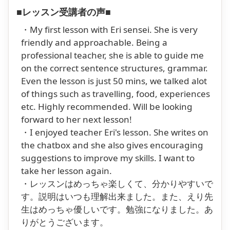
■レッスン受講者の声■
・My first lesson with Eri sensei. She is very
friendly and approachable. Being a
professional teacher, she is able to guide me
on the correct sentence structures, grammar.
Even the lesson is just 50 mins, we talked alot
of things such as travelling, food, experiences
etc. Highly recommended. Will be looking
forward to her next lesson!
・I enjoyed teacher Eri's lesson. She writes on
the chatbox and she also gives encouraging
suggestions to improve my skills. I want to
take her lesson again.
・レッスンはめっちゃ楽しくて、分かりやすいで
す。説明はいつも理解出来ました。また、えり先
生はめっちゃ優しいです。勉強になりました。あ
りがとうございます。