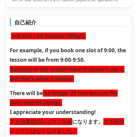
自己紹介
one slot＝50 minute(1500pt).
For example, if you book one slot of 9:00, the
lesson will be from 9:00-9:50.
Because of the system here,It doesn't say it,
but that's what it means.
There will be
no longer 25 min lessons for
your next bookings.
I appreciate your understanding!
５０分単位のレッスンのみ
になります。
２５分の
レッスンはなくなりました。