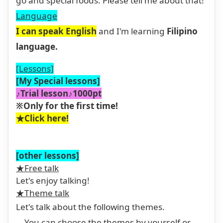
go and special foods. Please tell me about that!
Language
I can speak English
and I'm learning
Filipino
language.
[Lessons]
[My Special lessons]
♪Trial lesson♪1000pt
※Only for the first time!
★Click here!
[other lessons]
★Free talk
Let's enjoy talking!
★Theme talk
Let's talk about the following themes.
→You can choose the themes by yourself or