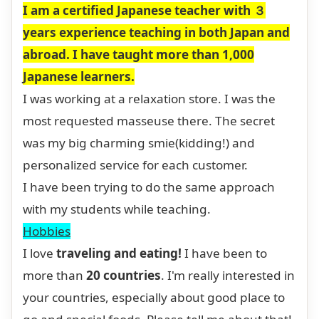
I am a certified Japanese teacher with ３
years experience teaching in both Japan and
abroad. I have taught more than 1,000
Japanese learners.
I was working at a relaxation store. I was the
most requested masseuse there. The secret
was my big charming smie(kidding!) and
personalized service for each customer.
I have been trying to do the same approach
with my students while teaching.
Hobbies
I love
traveling and eating!
I have been to
more than
20 countries
. I'm really interested in
your countries, especially about good place to