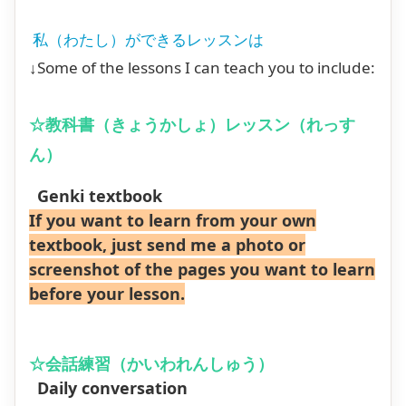
私（わたし）ができるレッスンは
↓Some of the lessons I can teach you to include:
☆教科書（きょうかしょ）レッスン（れっす
ん）
Genki textbook
If you want to learn from your own
textbook, just send me a photo or
screenshot of the pages you want to learn
before your lesson.
☆会話練習（かいわれんしゅう）
Daily conversation