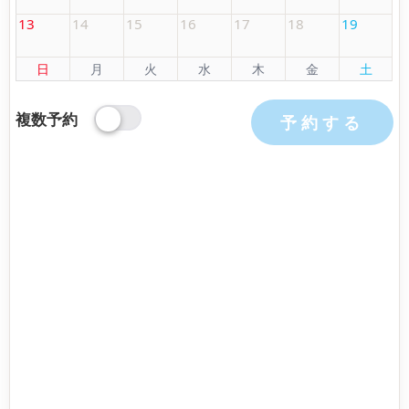
13
14
15
16
17
18
19
日
月
火
水
木
金
土
複数予約
予約する