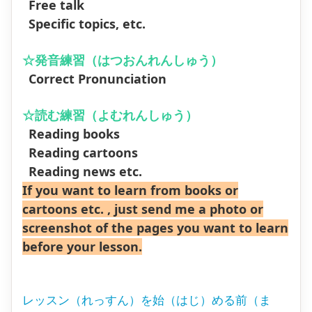
Free talk
Specific topics, etc.
☆発音練習（はつおんれんしゅう）
Correct Pronunciation
☆読む練習（よむれんしゅう）
Reading books
Reading cartoons
Reading news etc.
If you want to learn from books or
cartoons etc. , just send me a photo or
screenshot of the pages you want to learn
before your lesson.
レッスン（れっすん）を始（はじ）める前（ま