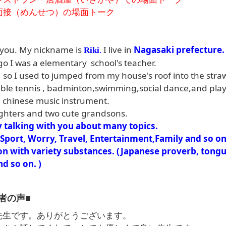
・・面接（めんせつ）の場面トーク
you. My nickname is
I live in
Nagasaki prefecture.
Riki
.
ago I was a elementary school's teacher.
 so I used to jumped from my house's roof into the stra
table tennis , badminton,swimming,social dance,and play
chinese music instrument.
wo daughters and two cute gran
y talking with you about many topics.
 Sport, Worry, Travel, Entertainment,Family and so on
n with variety substances. (Japanese proverb, tongu
y and so on. )
者の声■
先生です。ありがとうございます。