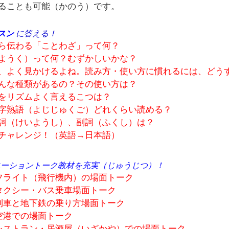
ることも可能（かのう）です。
スン
に答える！
ら伝わる「ことわざ」って何？
ようく）って何？むずかしいかな？
、よく見かけるよね。読み方・使い方に慣れるには、どう
んな種類があるの？その使い方は？
をリズムよく言えるこつは？
字熟語（よじじゅくご）どれくらい読める？
詞（けいようし）、副詞（ふくし）は？
チャレンジ！（英語→日本語）
エーショントーク教材を充実（じゅうじつ）！
・・フライト（飛行機内）の場面トーク
・・タクシー・バス乗車場面トーク
・・列車と地下鉄の乗り方場面トーク
・・空港での場面トーク
・・レストラン・居酒屋（いざかや）での場面トーク