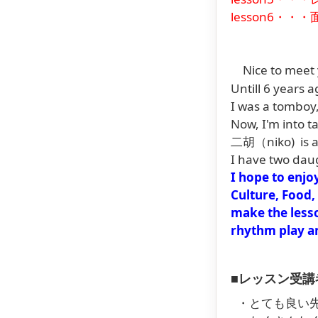
lesson6・
Nice to meet 
Untill 6 years 
I was a tomboy,
Now, I'm into 
二胡（niko) is a 
I have t
I hope to enjo
Culture, Food,
make the lesso
rhythm pla
■レッスン受講
・とても良い