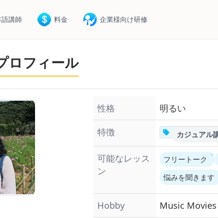
本語講師
料金
企業様向け研修
のプロフィール
性格
明るい
特徴
カジュアル
可能なレッス
フリートーク
ン
悩みを聞きます
Hobby
Music
Movie