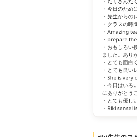
・たくさんた
・今日のため
・先生からの
・クラスの時
・Amazing teac
・prepare the c
・おもしろい
ました。あり
・とても面白
・とても良い
・She is very c
・今日はいろ
にありがとう
・とても優し
・Riki sensei i