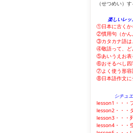
（せつめい）す
楽しいレッ
①日本に古くか
②慣用句（かん
③カタカナ語は
④敬語って、ど
⑤あいうえお表
⑥おそるべし四
⑦よく使う形容
⑧日本語作文に
シチュ
lesson1・
lesson2・
lesson3・
lesson4・
lesson5・