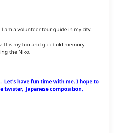
I am a volunteer tour guide in my city.
w. It is my fun and good old memory.
ing the Niko.
dsons.
. Let's have fun time with me. I hope to
e twister, Japanese composition,