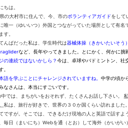
んにちは。
県の大村市に住んで、今、市の
ボランティアガイド
をして
に唯一（ゆいいつ）外国とつながっていた場所として有名
ます。
てんばだった私は、学生時代は
器械体操（きかいたいそう
raglider
など、長年やってきました。とにかく、何かに挑
ジの連続ではないかしら？
今は、卓球やバドミントン、社
す。
本語を学ぶことにチャレンジされていますね。
中学の頃か
みなさんは、本当にすごいです。
中では、まちがいをおそれず、たくさんお話し下さい。
。
私は、旅行が好きで、世界の３０か国くらい訪れました
てですが。そこでは、できるだけ現地の人と英語で話すよ
、毎日（まいにち）Webを通（とお）して海外（かいがい