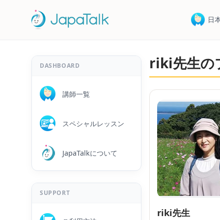
日
riki先生
DASHBOARD
講師一覧
スペシャルレッスン
JapaTalkについて
SUPPORT
riki先生