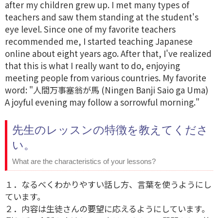
after my children grew up. I met many types of
teachers and saw them standing at the student's
eye level. Since one of my favorite teachers
recommended me, I started teaching Japanese
online about eight years ago. After that, I've realized
that this is what I really want to do, enjoying
meeting people from various countries. My favorite
word: "人間万事塞翁が馬 (Ningen Banji Saio ga Uma)
A joyful evening may follow a sorrowful morning."
先生のレッスンの特徴を教えてくださ
い。
What are the characteristics of your lessons?
１．なるべくわかりやすい話し方、言葉を使うようにし
ています。
２．内容は生徒さんの要望に応えるようにしています。