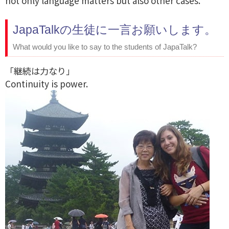
not only language matters but also other cases.
JapaTalkの生徒に一言お願いします。
What would you like to say to the students of JapaTalk?
「継続は力なり」
Continuity is power.