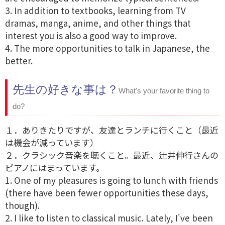
3. In addition to textbooks, learning from TV
dramas, manga, anime, and other things that
interest you is also a good way to improve.
4. The more opportunities to talk in Japanese, the
better.
先生の好きな事は？
What's your favorite thing to
do?
１．ありきたりですが、友達とランチに行くこと（最近
は機会が減っています）
２．クラシック音楽を聴くこと。最近、辻井伸行さんの
ピアノにはまっています。
1. One of my pleasures is going to lunch with friends
(there have been fewer opportunities these days,
though).
2. I like to listen to classical music. Lately, I've been