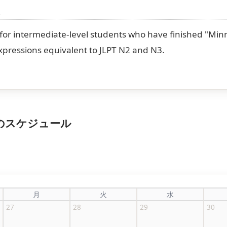
容
n for intermediate-level students who have finished "Min
xpressions equivalent to JLPT N2 and N3.
生のスケジュール
月
火
水
27
28
29
30