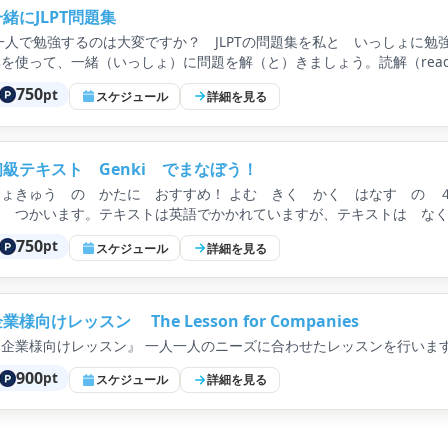
一緒にJLPT問題集
一人で勉強するのは大変ですか？ JLPTの問題集を私と いっしょに
を使って、一緒（いっしょ）に問題を解（と）きましょう。読解（reading)、文
kanji)。問題集がない時は 予約してから、お知らせください
750
pt
スケジュール
詳細を見る
初級テキスト Genki でまなぼう！
しょきゅう の かたに おすすめ！ よむ きく かく はなす の ４ぎ
を つかいます。テキストは英語でかかれていますが、テキストは なく
のぶんか など せいかつに すぐ つかえる ないようです。かずの
750
pt
スケジュール
詳細を見る
た、かんじ、にほんぶんか など、たのしく にほんごが まなべます
業様向けレッスン The Lesson for Companies
『企業様向けレッスン』 一人一人のニーズに合わせたレッスンを行いま
900
pt
スケジュール
詳細を見る