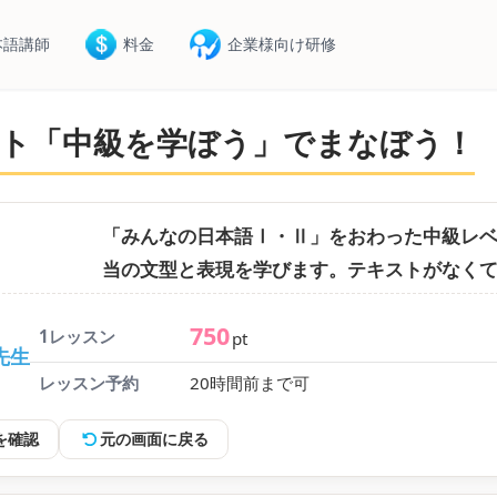
本語講師
料金
企業様向け研修
ト「中級を学ぼう」でまなぼう！
「みんなの日本語Ⅰ・Ⅱ」をおわった中級レベル
当の文型と表現を学びます。テキストがなく
750
1レッスン
pt
o先生
レッスン予約
20時間前まで可
を確認
元の画面に戻る