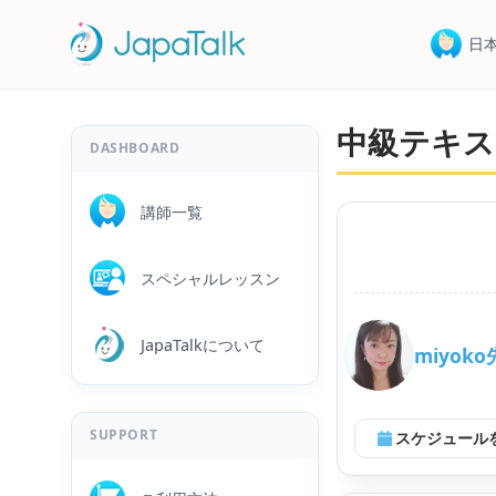
日
中級テキス
DASHBOARD
講師一覧
スペシャルレッスン
JapaTalkについて
miyok
SUPPORT
スケジュール