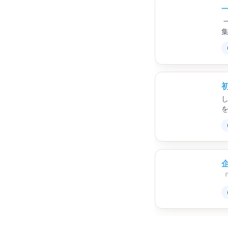
集
（
企