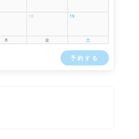
18
19
木
金
土
予約する