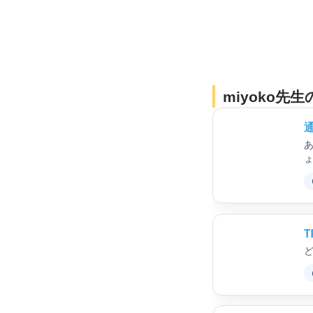
miyoko先
通
ょ
아
T