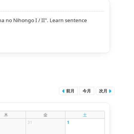
na no Nihongo I / II". Learn sentence
前月
今月
次月
木
金
土
31
1