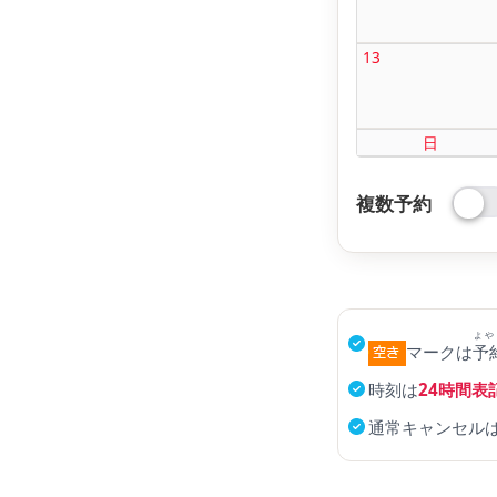
13
日
複数予約
よや
マークは
予
時刻は
24時間表
通常キャンセル