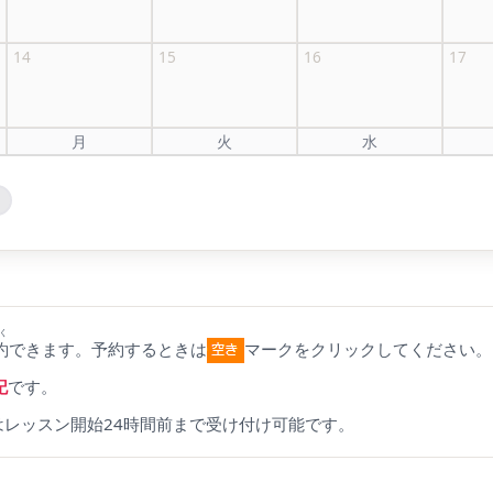
14
15
16
17
月
火
水
く
約
できます。予約するときは
マークをクリックしてください。
記
です。
はレッスン開始24時間前まで受け付け可能です。