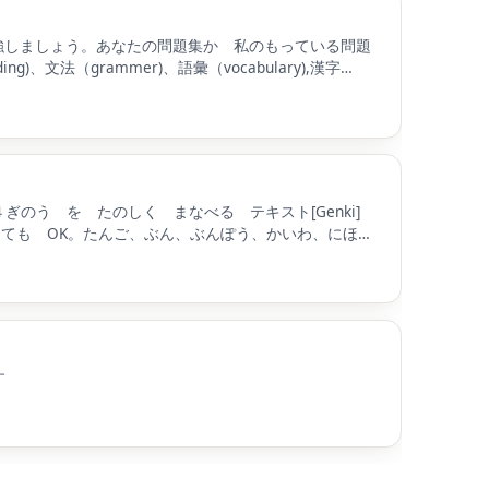
勉強しましょう。あなたの問題集か 私のもっている問題
法（grammer)、語彙（vocabulary),漢字
のう を たのしく まなべる テキスト[Genki]
ても OK。たんご、ぶん、ぶんぽう、かいわ、にほん
かぞえかた、カレンダーのよみかた、じかんのよみか
。
す