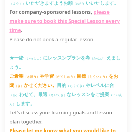
いただきますようお願
いいたします。
（よやく）
（ねが）
For company-sponsored lessons,
please
make sure to book this Special Lesson every
time
.
Please do not book a regular lesson.
★一緒
にレッスンプランを考
えまし
（いっしょ）
（かんが）
ょう。
ご希望
や学習
目標
をお
（きぼう）
（がくしゅう）
（もくひょう）
聞
かせください。
目的
やレベルに合
（き）
（もくてき）
わせて、最適
なレッスンをご提案
（あ）
（さいてき）
（ていあ
します。
ん）
Let's discuss your learning goals and lesson
plan together.
Please let me know what you would like to