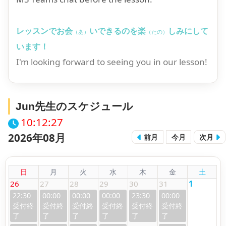
レッスンでお会
いできるのを楽
しみにして
（あ）
（たの）
います！
I'm looking forward to seeing you in our lesson!
Jun先生のスケジュール
10:12:28
2026年08月
前月
今月
次月
日
月
火
水
木
金
土
26
27
28
29
30
31
1
22:30
00:00
00:00
00:00
23:30
00:00