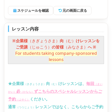
スケジュールを確認
元の画面に戻る
レッスン内容
※企業様
（きぎょうさま）
向
（む）
けレッスンを
ご受講
（じゅこう）
の皆様
（みなさま）
へ ※
For students taking company-sponsored
lessons
★企業様
向
けレッスンは、
毎回
（きぎょうさま）
（む）
（まい
必
ずこちらのスペシャルレッスンからご
かい）
（かなら）
予約
ください。
（よやく）
通常
レッスンではなく、こちらからご予約
（つうじょう）