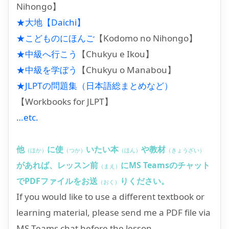
Nihongo】
★大地【Daichi】
★こどものにほんご
【Kodomo no Nihongo】
★中級へ行こう
【Chukyu e Ikou】
★中級を学ぼう
【Chukyu o Manabou】
★JLPTの問題集（日本語総まとめなど）
【Workbooks for JLPT】
…etc.
他
に使
いたい本
や教材
（ほか）
（つか）
（ほん）
（きょうざい）
があれば、レッスン前
にMS Teamsのチャット
（まえ）
でPDFファイルをお送
りください。
（おく）
If you would like to use a different textbook or
learning material, please send me a PDF file via
MS Teams chat before the lesson.