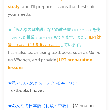
study
, and I'll prepare lessons that best suit
your needs.
★「みんなの日本語」などの教科書
を使
（きょうかしょ）
った授業
もできます。また、
JLPT対
（つか）
（じゅぎょう）
策
にも対応
しています。
（たいさく）
（たいおう）
I can also teach using textbooks, such as
Minna
no Nihongo
, and provide
JLPT preparation
lessons
.
★私
が持
っている本
:
（わたし）
（も）
（ほん）
Textbooks I have :
★みんなの日本語（初級・中級）
【Minna no